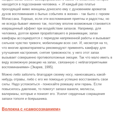
находится в подсознании человека. « .И каждый раз платье
проходящей мимо женщины доносило ему с дуновением ароматов
духов воспоминания о былых событиях в жизни» - так было с героем
Мопассана. Хорошо, если эти воспоминания приятны и радостны, но
не всегда бывает именно так, поэтому вполне возможным становится
извращенный эффект при воздействии запахов. Например, для
человека, долгое время проработавшего в реанимации, запах
камфары ассоциируется с периодом напряженной работы и вызывает
сильное чувство тревоги, мобилизации всех сил. И, несмотря на то,
что многие ароматерапевты рекомендуют применять камфару для
улучшения настроения, снятия тревожности, у него этот запах
вызывает совершенно противоположные эмоции. Так что мало иметь в
виду возможную реакцию на запах, связанную с неблагоприятными
воспоминаниями» (Экарев, 1995).
Можно либо заболеть благодаря своему носу, нанюхавшись какой-
нибудь отравы, либо с его же помощью успешно восстановить свои
силы. Надо успокоиться - понюхайте ромашку или герань. Если
повысилось давление, то помогут запахи ванили, мелиссы,
валерианы, которые и понизят его. Усилит сердечные сокращения
запахи тополя и боярышника.
Волокна с «самосознанием»