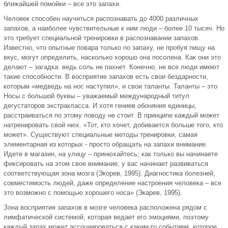
ближайшей помойки – все это запахи.
Человек способен научиться распознавать до 4000 различных
запахов, а наиболее чувствительные к ним люди – более 10 тысяч. Но
это требует специальной тренировки в распознавании запахов.
Известно, что опытные повара только по запаху, не пробуя пищу на
вкус, могут определить, насколько хорошо она посолена. Как они это
делают – загадка: ведь соль не пахнет. Конечно, не все люди имеют
такие способности. В восприятие запахов есть свои бездарности,
которым «медведь на нос наступил», и свои таланты. Таланты – это
Носы с большой буквы – уважаемый международный титул
дегустаторов экстракласса. И хотя гениев обоняния единицы,
расстраиваться по этому поводу не стоит. В принципе каждый может
натренировать свой нюх. «Тот, кто хочет, добивается больше того, кто
может». Существуют специальные методы тренировки, самая
элементарная из которых - просто обращать на запахи внимание.
Идете в магазин, на улицу – принюхайтесь; как только вы начинаете
фиксировать на этом свое внимание, у вас начинает развиваться
соответствующая зона мозга (Экорев, 1995). Диагностика болезней,
совместимость людей, даже определение настроения человека – все
это возможно с помощью хорошего носа» (Экарев, 1995).
Зона восприятия запахов в мозге человека расположена рядом с
лимфатической системой, которая ведает его эмоциями, поэтому
каждый запах может ассоциироваться с каким-то событием, которое