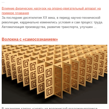
...
Влияние физических нагрузок на опорно-двигательный аппарат на
примере плавания
За последние десятилетия ХХ века, в период научно-технической
революции, кардинально изменились условия и сам процесс труда.
Автоматизация производства, развитие транспорта, улучшен ...
Волокна с «самосознанием»
В организме клетки «сидят» на волокнистой подложке-матриксе,