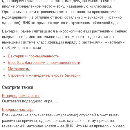
(дезоксирибонуклеиновая кислота, или ДНК) занимает в клетке
вполне определенное место – зону, называемую нуклеоидом.
Организмы с таким строением клеток называются прокариотами
(«доядерными») в отличие от всех остальных – эукариот («истинно
ядерных»), ДНК которых находится в окруженном оболочкой ядре.
Бактерии, ранее считавшиеся микроскопическими растениями, сейчас
выделены в самостоятельное царство Monera – одно из пяти в
нынешней системе классификации наряду с растениями, животными,
грибами и протистами.
Бактерии и промышленность
Борьба с бактериями в промышленности
Метаболизм
Строение и жизнедеятельность бактерий
Смотрите также
В подводном царстве
Обитатели подводного мира. ...
Вредные частицы
Возникновение злокачественных (раковых) опухолей может иметь
различные причины, однако во всех случаях к этому причастен
генетический материал клетки – ее ДНК. Что бы ни привело к образо