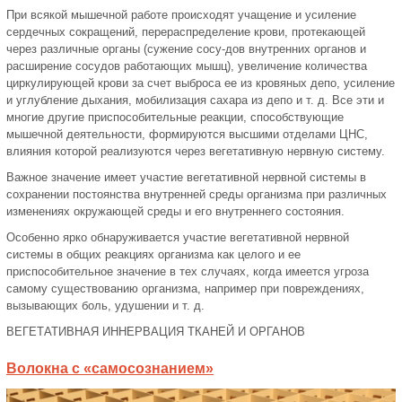
При всякой мышечной работе происходят учащение и усиление
сердечных сокра­щений, перераспределение крови, протекающей
через различные органы (сужение сосу-дов внутренних органов и
расширение сосудов работающих мышц), увеличение количе­ства
циркулирующей крови за счет выброса ее из кровяных депо, усиление
и углубление дыхания, мобилизация сахара из депо и т. д. Все эти и
многие другие приспособительные реакции, способствующие
мышечной деятельности, формируются высшими отделами ЦНС,
влияния которой реализуются через вегетативную нервную систему.
Важное значение имеет участие вегетативной нервной системы в
сохранении постоянства внутренней среды организма при различных
изменениях окружающей среды и его внутреннего состояния.
Особенно ярко обнаруживается участие вегетативной нервной
системы в общих реакциях организма как целого и ее
приспособительное значение в тех случаях, когда имеется угроза
самому существованию организма, например при повреждениях,
вызыва­ющих боль, удушении и т. д.
ВЕГЕТАТИВНАЯ ИННЕРВАЦИЯ ТКАНЕЙ И ОРГАНОВ
Волокна с «самосознанием»