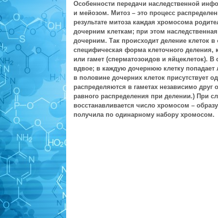
Особенности передачи наследственной инф
и мейозом. Митоз – это процесс распределе
результате митоза каждая хромосома родите
дочерним клеткам; при этом наследственная
дочерним. Так происходит деление клеток в о
специфическая форма клеточного деления, к
или гамет (сперматозоидов и яйцеклеток). В
вдвое; в каждую дочернюю клетку попадает 
в половине дочерних клеток присутствует од
распределяются в гаметах независимо друг о
равного распределения при делении.) При с
восстанавливается число хромосом – образуе
получила по одинарному набору хромосом.