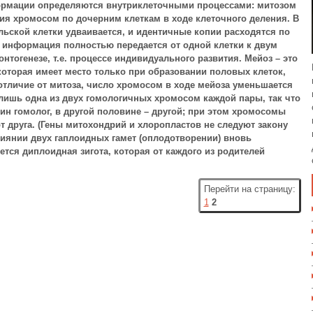
ормации определяются внутриклеточными процессами: митозом
ния хромосом по дочерним клеткам в ходе клеточного деления. В
льской клетки удваивается, и идентичные копии расходятся по
 информация полностью передается от одной клетки к двум
нтогенезе, т.е. процессе индивидуального развития. Мейоз – это
оторая имеет место только при образовании половых клеток,
 отличие от митоза, число хромосом в ходе мейоза уменьшается
лишь одна из двух гомологичных хромосом каждой пары, так что
ин гомолог, в другой половине – другой; при этом хромосомы
т друга. (Гены митохондрий и хлоропластов не следуют закону
лиянии двух гаплоидных гамет (оплодотворении) вновь
тся диплоидная зигота, которая от каждого из родителей
Перейти на страницу:
1
2