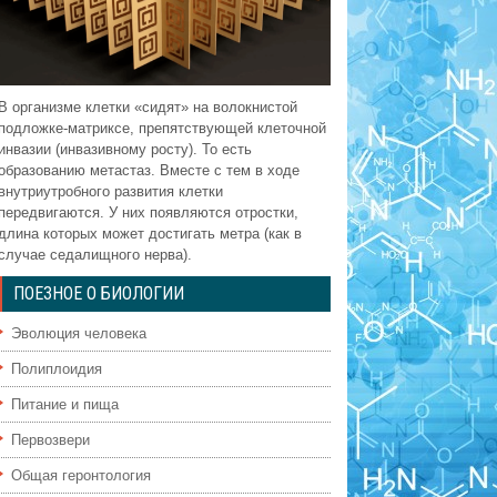
В организме клетки «сидят» на волокнистой
подложке-матриксе, препятствующей клеточной
инвазии (инвазивному росту). То есть
образованию метастаз. Вместе с тем в ходе
внутриутробного развития клетки
передвигаются. У них появляются отростки,
длина которых может достигать метра (как в
случае седалищного нерва).
ПОЕЗНОЕ О БИОЛОГИИ
Эволюция человека
Полиплоидия
Питание и пища
Первозвери
Общая геронтология