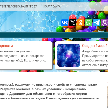
ТВИЕ ЧЕЛОВЕКА НА ПРИРОДУ
КАРТА САЙТА
ярности
Создан биороб
атомно-молекулярных
Андроботы спосо
е создавать новые лекарства.
Преимущество но
ночных цепей ДНК, для чего их
из собственных к
отторжения имму
тклоняюсь), расхождение признаков и свойств у первоначально
 Результат обитания в разных условиях и неодинаково
ведено Дарвином для объяснения многообразия сортов
тных и биологических видов В неопределенную изменчивость