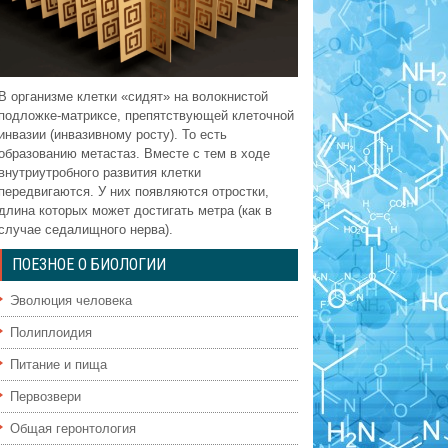
В организме клетки «сидят» на волокнистой
подложке-матриксе, препятствующей клеточной
инвазии (инвазивному росту). То есть
образованию метастаз. Вместе с тем в ходе
внутриутробного развития клетки
передвигаются. У них появляются отростки,
длина которых может достигать метра (как в
случае седалищного нерва).
ПОЕЗНОЕ О БИОЛОГИИ
Эволюция человека
Полиплоидия
Питание и пища
Первозвери
Общая геронтология