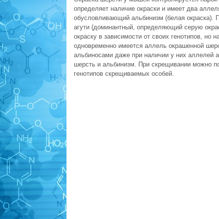
определяет наличие окраски и имеет два алле
обусловливающий альби­низм (белая окраска). Г
агути (доминантный, определяющий серую окрас
окраску в зависимости от своих гено­типов, но 
одновременно имеется аллель окрашенной шерс
альбиносами даже при наличии у них аллелей а
шерсть и альбинизм. При скрещивании мож­но п
генотипов скрещиваемых особей.