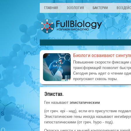
ГЛАВНАЯ
ЗООЛОГИЯ
БАКТЕРИИ
ВОЗДЕЙС
Биологи осваивают сингул
Повышение скорости фиксации 
трансформаций позволит быстре
Сегодня речь идет о чтении оди
пропускают сквозь поры.
Эпистаз.
Ген называют
эпистатическим
(от греч. еpi - над), если его присутствие пода
Эпистатические гены иногда называют ингибирую
гипостатическими (от греч. hypo - под).
Окраска шерсти у мышей контролируется парой 