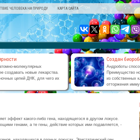
ТВИЕ ЧЕЛОВЕКА НА ПРИРОДУ
КАРТА САЙТА
ярности
Создан биороб
атомно-молекулярных
Андроботы спосо
е создавать новые лекарства.
Преимущество но
ночных цепей ДНК, для чего их
из собственных к
отторжения имму
вляет эффект какого-либо гена, находящегося в другом локусе.
щими ге­нами, а те гены, действие которых ими подавля­ется, -
генов, находящихся в разных локусах. Эпистатический ген