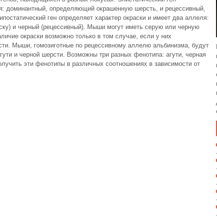
ля: доминантный, определяющий окрашенную шерсть, и рецессивный,
ипостатический ген опреде­ляет характер окраски и имеет два аллеля:
ку) и черный (рецессивный). Мыши могут иметь серую или черную
наличие окраски возможно только в том случае, если у них
ти. Мыши, гомозиготные по ре­цессивному аллелю альбинизма, будут
гути и черной шерсти. Возможны три разных фенотипа: агути, черная
олучить эти фенотипы в различных соотноше­ниях в зависимости от