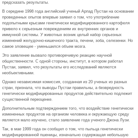
предсказать результаты.
В середине 1998 года английский ученый Арпад Пустаи на основании
проведенных опытов впервые заявил о том, что употребление
подопытными крысами генетически модифицированного картофеля
привело к серьезным повреждениям их внутренних органов и
иммунной системы. У животных возник целый набор серьезных
изменений желудочно-кишечного тракта, печени, зоба, селезенки. Но
самое зловещее - уменьшился объем мозга.
Это заявление вызвало противоречивую реакцию научной
общественности. С одной стороны, институт, в котором работал
Пустаи, заявил, что результаты его исследований являются
необъективными.
Однако независимая комиссия, созданная из 20 ученых из разных
стран, признала, что выводы Пустаи правильны, а безвредность
генетически модифицированных продуктов действительно подлежит
существенной переоценке.
Дополнительным подтверждением того, что воздействие генетически
измененных продуктов на организм человека и окружающую среду
является мало изучено, стало заявление года ученого Джона Лузи.
Так, в мае 1999 года он сообщил о том, что пыльца генетически
модифицированной пшеницы, изначально содержащая небольшую