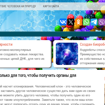
ТВИЕ ЧЕЛОВЕКА НА ПРИРОДУ
КАРТА САЙТА
ярности
Создан биороб
атомно-молекулярных
Андроботы спосо
е создавать новые лекарства.
Преимущество но
ночных цепей ДНК, для чего их
из собственных к
отторжения имму
лько для того, чтобы получить органы для
й насчет клонирования. Человеческий клон - это человеческое
заставить другое человеческое существо дать вам один из своих
не можете убить другого человека, чтобы получить один из его
т таким злоупотреблениям. Заметьте также, что если ваш клон-
ас могут попросить отдать одну из ваших почек, чтобы сохранить