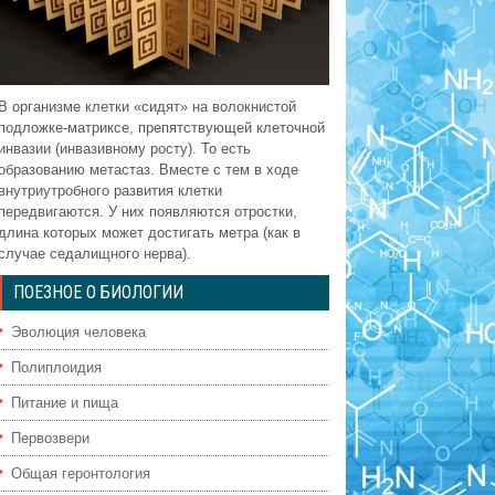
В организме клетки «сидят» на волокнистой
подложке-матриксе, препятствующей клеточной
инвазии (инвазивному росту). То есть
образованию метастаз. Вместе с тем в ходе
внутриутробного развития клетки
передвигаются. У них появляются отростки,
длина которых может достигать метра (как в
случае седалищного нерва).
ПОЕЗНОЕ О БИОЛОГИИ
Эволюция человека
Полиплоидия
Питание и пища
Первозвери
Общая геронтология