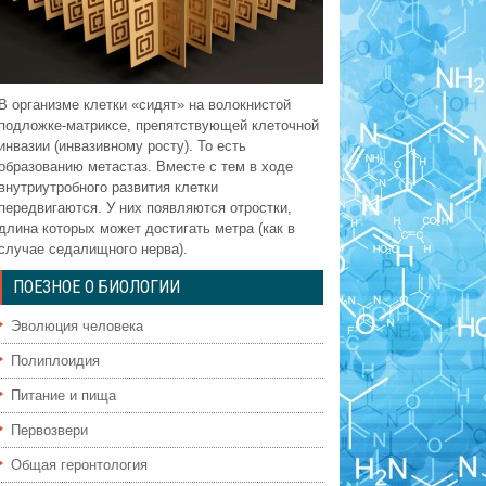
В организме клетки «сидят» на волокнистой
подложке-матриксе, препятствующей клеточной
инвазии (инвазивному росту). То есть
образованию метастаз. Вместе с тем в ходе
внутриутробного развития клетки
передвигаются. У них появляются отростки,
длина которых может достигать метра (как в
случае седалищного нерва).
ПОЕЗНОЕ О БИОЛОГИИ
Эволюция человека
Полиплоидия
Питание и пища
Первозвери
Общая геронтология