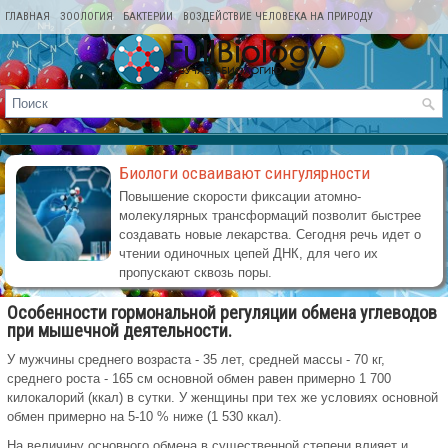
ГЛАВНАЯ
ЗООЛОГИЯ
БАКТЕРИИ
ВОЗДЕЙСТВИЕ ЧЕЛОВЕКА НА ПРИРОДУ
КАРТА САЙТА
Биологи осваивают сингулярности
Повышение скорости фиксации атомно-
молекулярных трансформаций позволит быстрее
создавать новые лекарства. Сегодня речь идет о
чтении одиночных цепей ДНК, для чего их
пропускают сквозь поры.
Особенности гормональной регуляции обмена углеводов
при мышечной деятельности.
У мужчины среднего возраста - 35 лет, средней массы - 70 кг,
среднего роста - 165 см основной обмен равен примерно 1 700
килокалорий (ккал) в сутки. У женщины при тех же условиях основной
обмен примерно на 5-10 % ниже (1 530 ккал).
На величину основного обмена в существенной степени влияет и