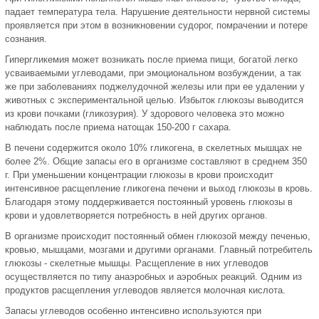
падает температура тела. Нарушение деятельности нервной системы
проявляется при этом в возникновении судорог, помрачении и потере
сознания.
Гипергликемия может возникать после приема пищи, богатой легко
усваиваемыми углеводами, при эмоциональном возбуждении, а так
же при заболеваниях поджелудочной железы или при ее удалении у
животных с экспериментальной целью. Избыток глюкозы выводится
из крови почками (гликозурия). У здорового человека это можно
наблюдать после приема натощак 150-200 г сахара.
В печени содержится около 10% гликогена, в скелетных мышцах не
более 2%. Общие запасы его в организме составляют в среднем 350
г. При уменьшении концентрации глюкозы в крови происходит
интенсивное расщепление гликогена печени и выход глюкозы в кровь.
Благодаря этому поддерживается постоянный уровень глюкозы в
крови и удовлетворяется потребность в ней других органов.
В организме происходит постоянный обмен глюкозой между печенью,
кровью, мышцами, мозгами и другими органами. Главный потребитель
глюкозы - скелетные мышцы. Расщепление в них углеводов
осуществляется по типу анаэробных и аэробных реакций. Одним из
продуктов расщепления углеводов является молочная кислота.
Запасы углеводов особенно интенсивно используются при