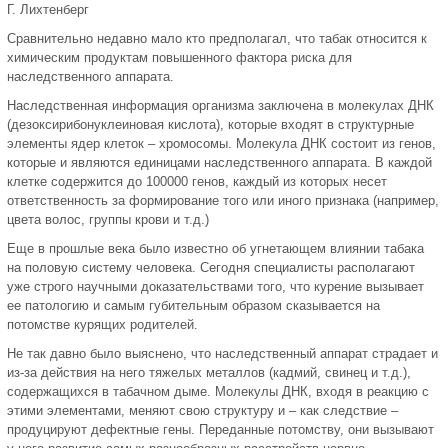
Г. Лихтенберг
Сравнительно недавно мало кто предполагал, что табак относится к
химическим продуктам повышенного фактора риска для
наследственного аппарата.
Наследственная информация организма заключена в молекулах ДНК
(дезоксирибонуклеиновая кислота), которые входят в структурные
элементы ядер клеток – хромосомы. Молекула ДНК состоит из генов,
которые и являются единицами наследственного аппарата. В каждой
клетке содержится до 100000 генов, каждый из которых несет
ответственность за формирование того или иного признака (например,
цвета волос, группы крови и т.д.)
Еще в прошлые века было известно об угнетающем влиянии табака
на половую систему человека. Сегодня специалисты располагают
уже строго научными доказательствами того, что курение вызывает
ее патологию и самым губительным образом сказывается на
потомстве курящих родителей.
Не так давно было выяснено, что наследственный аппарат страдает и
из-за действия на него тяжелых металлов (кадмий, свинец и т.д.),
содержащихся в табачном дыме. Молекулы ДНК, входя в реакцию с
этими элементами, меняют свою структуру и – как следствие –
продуцируют дефектные гены. Переданные потомству, они вызывают