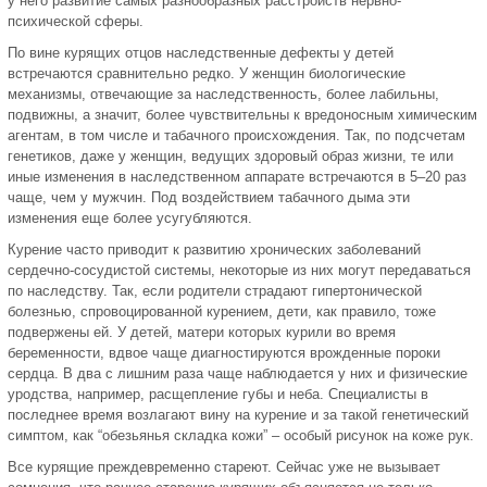
у него развитие самых разнообразных расстройств нервно-
психической сферы.
По вине курящих отцов наследственные дефекты у детей
встречаются сравнительно редко. У женщин биологические
механизмы, отвечающие за наследственность, более лабильны,
подвижны, а значит, более чувствительны к вредоносным химическим
агентам, в том числе и табачного происхождения. Так, по подсчетам
генетиков, даже у женщин, ведущих здоровый образ жизни, те или
иные изменения в наследственном аппарате встречаются в 5–20 раз
чаще, чем у мужчин. Под воздействием табачного дыма эти
изменения еще более усугубляются.
Курение часто приводит к развитию хронических заболеваний
сердечно-сосудистой системы, некоторые из них могут передаваться
по наследству. Так, если родители страдают гипертонической
болезнью, спровоцированной курением, дети, как правило, тоже
подвержены ей. У детей, матери которых курили во время
беременности, вдвое чаще диагностируются врожденные пороки
сердца. В два с лишним раза чаще наблюдается у них и физические
уродства, например, расщепление губы и неба. Специалисты в
последнее время возлагают вину на курение и за такой генетический
симптом, как “обезьянья складка кожи” – особый рисунок на коже рук.
Все курящие преждевременно стареют. Сейчас уже не вызывает