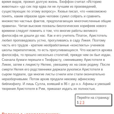
время видов, прожил долгую жизнь. Бюффон считал «Историю
животных» «до сих пор едва ли не лучшим из произведений,
существующих по этому вопросу». Кювье писал, что «невозможно
понять, каким образом один человек сумел собрать и сравнить
множество частных фактов, предполагающих многочисленные общие
правила». Читая высокие похвалы биологических корифеев нового
времени следует помнить о том, что многие работы великого
философа не дошли до нас. Как и его учитель Платон, Аристотель
любил проповедовать устно, прогуливаясь в саду Ликея. Поэтому
часть его трудов - краткие необработанные «конспекты» учеников
школы перипатетиков, то есть прогуливающихся. Что касается архива
философа, то прошло несколько столетий, прежде чем он был издан.
Сначала бумаги перешли к Теофрасту, сменившему Аристотеля в
Ликее, затем к лицеисту Нелею, увезшему их на свою родину. После
смерти Нелея его родственники держали рукописи Аристотеля в
сыром подвале, где многие листы сгнили или стали окончательно
неразборчивыми. Потом архив продали некоему афинскому
библиофилу. И лишь Сулла, взявший в 86 г. до н.э. Афины и увезший
творения Аристотеля в Рим, приказал издать их полностью.
Перейти на страницу:
1
2
3