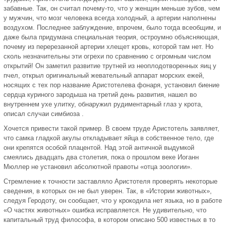
забавные. Так, он считал почему-то, что у женщин меньше зубов, чем
у мужчин, что мозг человека всегда холодный, а артерии наполнены
воздухом. Последнее заблуждение, впрочем, было тогда всеобщим, и
даже была придумана специальная теория, остроумно объясняющая,
почему из перерезанной артерии хлещет кровь, которой там нет. Но
сколь незначительны эти огрехи по сравнению с огромным числом
открытий! Он заметил развитие трутней из неоплодотворенных яиц у
пчел, открыл оригинальный жевательный аппарат морских ежей,
носящих с тех пор название Аристотелева фонаря, установил биение
сердца куриного зародыша на третий день развития, нашел во
внутреннем ухе улитку, обнаружил рудиментарный глаз у крота,
описал случаи симбиоза .
Хочется привести такой пример. В своем труде Аристотель заявляет,
что самка гладкой акулы откладывает яйца в собственное тело, где
они крепятся особой плацентой. Над этой античной выдумкой
смеялись двадцать два столетия, пока о прошлом веке Иоганн
Мюллер не установил абсолютной правоты «отца зоологии».
Стремление к точности заставляло Аристотеля проверять некоторые
сведения, в которых он не был уверен. Так, в «Истории животных»,
следуя Геродоту, он сообщает, что у крокодила нет языка, но в работе
«О частях животных» ошибка исправляется. Не удивительно, что
капитальный труд философа, в котором описано 500 известных в то