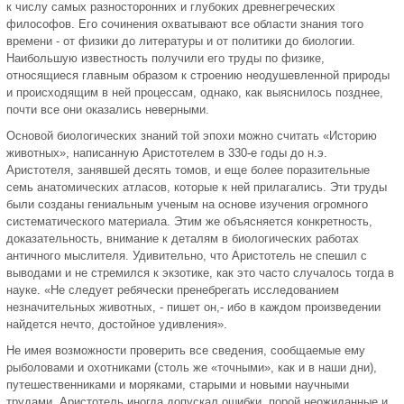
к числу самых разносторонних и глубоких древнегреческих
философов. Его сочинения охватывают все области знания того
времени - от физики до литературы и от политики до биологии.
Наибольшую известность получили его труды по физике,
относящиеся главным образом к строению неодушевленной природы
и происходящим в ней процессам, однако, как выяснилось позднее,
почти все они оказались неверными.
Основой биологических знаний той эпохи можно считать «Историю
животных», написанную Аристотелем в 330-е годы до н.э.
Аристотеля, занявшей десять томов, и еще более поразительные
семь анатомических атласов, которые к ней прилагались. Эти труды
были созданы гениальным ученым на основе изучения огромного
систематического материала. Этим же объясняется конкретность,
доказательность, внимание к деталям в биологических работах
античного мыслителя. Удивительно, что Аристотель не спешил с
выводами и не стремился к экзотике, как это часто случалось тогда в
науке. «Не следует ребячески пренебрегать исследованием
незначительных животных, - пишет он,- ибо в каждом произведении
найдется нечто, достойное удивления».
Не имея возможности проверить все сведения, сообщаемые ему
рыболовами и охотниками (столь же «точными», как и в наши дни),
путешественниками и моряками, старыми и новыми научными
трудами, Аристотель иногда допускал ошибки, порой неожиданные и