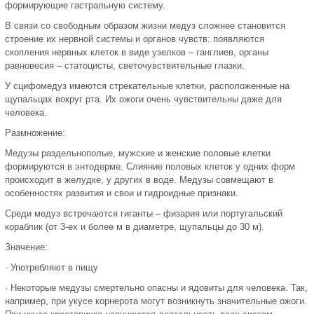
формирующие гастральную систему.
В связи со свободным образом жизни медуз сложнее становится
строение их нервной системы и органов чувств: появляются
скопления нервных клеток в виде узелков – ганглиев, органы
равновесия – статоцисты, светочувствительные глазки.
У сцифомедуз имеются стрекательные клетки, расположенные на
щупальцах вокруг рта. Их ожоги очень чувствительны даже для
человека.
Размножение:
Медузы раздельнополые, мужские и женские половые клетки
формируются в энтодерме. Слияние половых клеток у одних форм
происходит в желудке, у других в воде. Медузы совмещают в
особенностях развития и свои и гидроидные признаки.
Среди медуз встречаются гиганты – физария или португальский
кораблик (от 3-ех и более м в диаметре, щупальцы до 30 м).
Значение:
· Употребляют в пищу
· Некоторые медузы смертельно опасны и ядовиты для человека. Так,
например, при укусе корнерота могут возникнуть значительные ожоги.