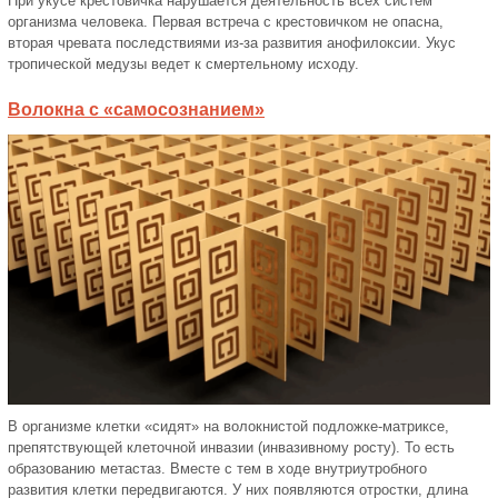
При укусе крестовичка нарушается деятельность всех систем
организма человека. Первая встреча с крестовичком не опасна,
вторая чревата последствиями из-за развития анофилоксии. Укус
тропической медузы ведет к смертельному исходу.
Волокна с «самосознанием»
В организме клетки «сидят» на волокнистой подложке-матриксе,
препятствующей клеточной инвазии (инвазивному росту). То есть
образованию метастаз. Вместе с тем в ходе внутриутробного
развития клетки передвигаются. У них появляются отростки, длина