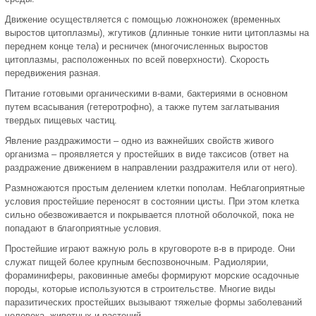
Движение осуществляется с помощью ложноножек (временных
выростов цитоплазмы), жгутиков (длинные тонкие нити цитоплазмы на
переднем конце тела) и ресничек (многочисленных выростов
цитоплазмы, расположенных по всей поверхности). Скорость
передвижения разная.
Питание готовыми органическими в-вами, бактериями в основном
путем всасывания (гетеротрофно), а также путем заглатывания
твердых пищевых частиц.
Явление раздражимости – одно из важнейших свойств живого
организма – проявляется у простейших в виде таксисов (ответ на
раздражение движением в направлении раздражителя или от него).
Размножаются простым делением клетки пополам. Неблагоприятные
условия простейшие переносят в состоянии цисты. При этом клетка
сильно обезвоживается и покрывается плотной оболочкой, пока не
попадают в благоприятные условия.
Простейшие играют важную роль в круговороте в-в в природе. Они
служат пищей более крупным беспозвоночным. Радиолярии,
фораминиферы, раковинные амебы формируют морские осадочные
породы, которые используются в строительстве. Многие виды
паразитических простейших вызывают тяжелые формы заболеваний
человека, животных и растений.