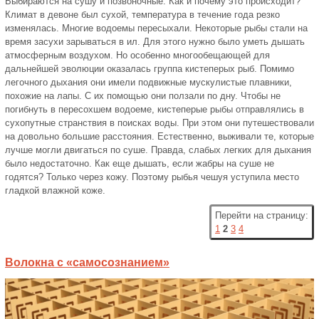
Выбираются на сушу и позвоночные. Как и почему это происходит?
Климат в девоне был сухой, температура в течение года резко
изменялась. Многие водоемы пересыхали. Некоторые рыбы стали на
время засухи зарываться в ил. Для этого нужно было уметь дышать
атмосферным воздухом. Но особенно многообещающей для
дальнейшей эволюции оказалась группа кистеперых рыб. Помимо
легочного дыхания они имели подвижные мускулистые плавники,
похожие на лапы. С их помощью они ползали по дну. Чтобы не
погибнуть в пересохшем водоеме, кистеперые рыбы отправлялись в
сухопутные странствия в поисках воды. При этом они путешествовали
на довольно большие расстояния. Естественно, выживали те, которые
лучше могли двигаться по суше. Правда, слабых легких для дыхания
было недостаточно. Как еще дышать, если жабры на суше не
годятся? Только через кожу. Поэтому рыбья чешуя уступила место
гладкой влажной коже.
Перейти на страницу:
1
2
3
4
Волокна с «самосознанием»