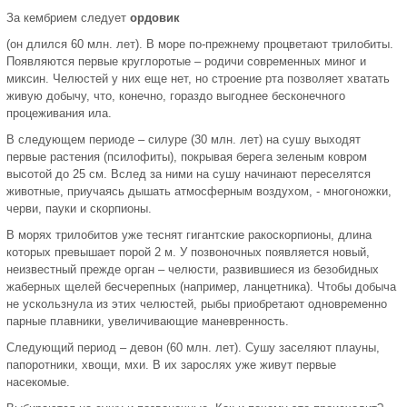
За кембрием следует
ордовик
(он длился 60 млн. лет). В море по-прежнему процветают трилобиты.
Появляются первые круглоротые – родичи современных миног и
миксин. Челюстей у них еще нет, но строение рта позволяет хватать
живую добычу, что, конечно, гораздо выгоднее бесконечного
процеживания ила.
В следующем периоде – силуре (30 млн. лет) на сушу выходят
первые растения (псилофиты), покрывая берега зеленым ковром
высотой до 25 см. Вслед за ними на сушу начинают переселятся
животные, приучаясь дышать атмосферным воздухом, - многоножки,
черви, пауки и скорпионы.
В морях трилобитов уже теснят гигантские ракоскорпионы, длина
которых превышает порой 2 м. У позвоночных появляется новый,
неизвестный прежде орган – челюсти, развившиеся из безобидных
жаберных щелей бесчерепных (например, ланцетника). Чтобы добыча
не ускользнула из этих челюстей, рыбы приобретают одновременно
парные плавники, увеличивающие маневренность.
Следующий период – девон (60 млн. лет). Сушу заселяют плауны,
папоротники, хвощи, мхи. В их зарослях уже живут первые
насекомые.