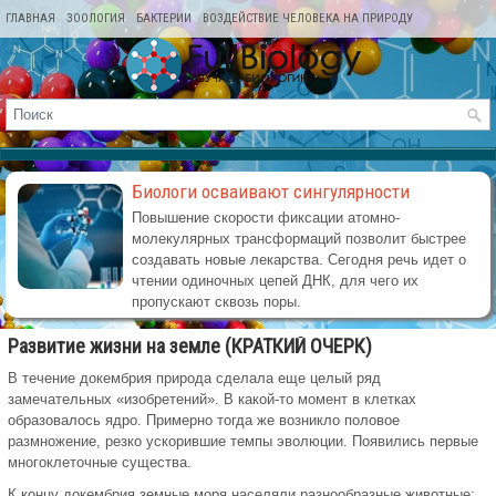
ГЛАВНАЯ
ЗООЛОГИЯ
БАКТЕРИИ
ВОЗДЕЙСТВИЕ ЧЕЛОВЕКА НА ПРИРОДУ
КАРТА САЙТА
Биологи осваивают сингулярности
Повышение скорости фиксации атомно-
молекулярных трансформаций позволит быстрее
создавать новые лекарства. Сегодня речь идет о
чтении одиночных цепей ДНК, для чего их
пропускают сквозь поры.
Развитие жизни на земле (КРАТКИЙ ОЧЕРК)
В течение докембрия природа сделала еще целый ряд
замечательных «изобретений». В какой-то момент в клетках
образовалось ядро. Примерно тогда же возникло половое
размножение, резко ускорившие темпы эволюции. Появились первые
многоклеточные существа.
К концу докембрия земные моря населяли разнообразные животные: