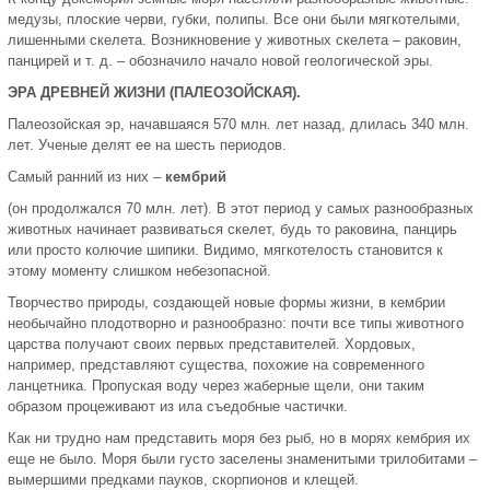
медузы, плоские черви, губки, полипы. Все они были мягкотелыми,
лишенными скелета. Возникновение у животных скелета – раковин,
панцирей и т. д. – обозначило начало новой геологической эры.
ЭРА ДРЕВНЕЙ ЖИЗНИ (ПАЛЕОЗОЙСКАЯ).
Палеозойская эр, начавшаяся 570 млн. лет назад, длилась 340 млн.
лет. Ученые делят ее на шесть периодов.
Самый ранний из них –
кембрий
(он продолжался 70 млн. лет). В этот период у самых разнообразных
животных начинает развиваться скелет, будь то раковина, панцирь
или просто колючие шипики. Видимо, мягкотелость становится к
этому моменту слишком небезопасной.
Творчество природы, создающей новые формы жизни, в кембрии
необычайно плодотворно и разнообразно: почти все типы животного
царства получают своих первых представителей. Хордовых,
например, представляют существа, похожие на современного
ланцетника. Пропуская воду через жаберные щели, они таким
образом процеживают из ила съедобные частички.
Как ни трудно нам представить моря без рыб, но в морях кембрия их
еще не было. Моря были густо заселены знаменитыми трилобитами –
вымершими предками пауков, скорпионов и клещей.