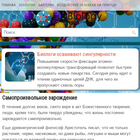
ГЛАВНАЯ
ЗООЛОГИЯ
БАКТЕРИИ
ВОЗДЕЙСТВИЕ ЧЕЛОВЕКА НА ПРИРОДУ
КАРТА САЙТА
Биологи осваивают сингулярности
Повышение скорости фиксации атомно-
молекулярных трансформаций позволит быстрее
создавать новые лекарства. Сегодня речь идет о
чтении одиночных цепей ДНК, для чего их
пропускают сквозь поры.
Самопроизвольное зарождение
В течение долгих веков, свято веря в акт Божественного творения,
люди, кроме того, были твердо убеждены, что жизнь постоянно
зарождается самопроизвольно.
Еще древнегреческий философ Аристотель писал, что не только
растения, черви, насекомые, но даже рыбы, лягушки и мыши могут
рождаться из влажной почвы или гниющего ила.