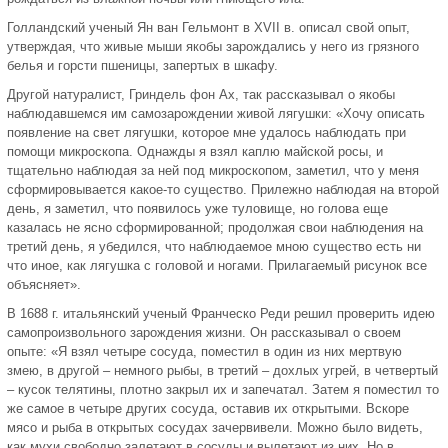
Голландский ученый Ян ван Гельмонт в XVII в. описал свой опыт,
утверждая, что живые мыши якобы зарождались у него из грязного
белья и горсти пшеницы, запертых в шкафу.
Другой натуралист, Гриндель фон Ах, так рассказывал о якобы
наблюдавшемся им самозарождении живой лягушки: «Хочу описать
появление на свет лягушки, которое мне удалось наблюдать при
помощи микроскопа. Однажды я взял каплю майской росы, и
тщательно наблюдая за ней под микроскопом, заметил, что у меня
сформировывается какое-то существо. Прилежно наблюдая на второй
день, я заметил, что появилось уже туловище, но голова еще
казалась не ясно сформированной; продолжая свои наблюдения на
третий день, я убедился, что наблюдаемое мною существо есть ни
что иное, как лягушка с головой и ногами. Прилагаемый рисунок все
объясняет».
В 1688 г. итальянский ученый Франческо Реди решил проверить идею
самопроизвольного зарождения жизни. Он рассказывал о своем
опыте: «Я взял четыре сосуда, поместил в один из них мертвую
змею, в другой – немного рыбы, в третий – дохлых угрей, в четвертый
– кусок телятины, плотно закрыл их и запечатал. Затем я поместил то
же самое в четыре других сосуда, оставив их открытыми. Вскоре
мясо и рыба в открытых сосудах зачервивели. Можно было видеть,
как мухи свободно залетают в сосуды и вылетают из них. Но в