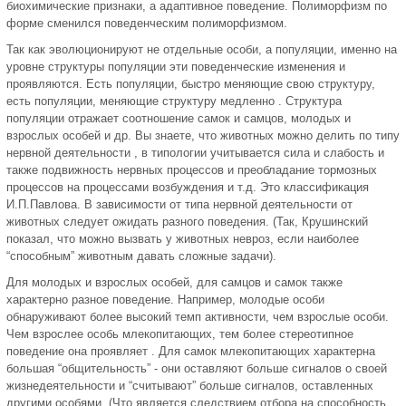
биохимические признаки, а адаптивное поведение. Полиморфизм по
форме сменился поведенческим полиморфизмом.
Так как эволюционируют не отдельные особи, а популяции, именно на
уровне структуры популяции эти поведенческие изменения и
проявляются. Есть популяции, быстро меняющие свою структуру,
есть популяции, меняющие структуру медленно . Структура
популяции отражает соотношение самок и самцов, молодых и
взрослых особей и др. Вы знаете, что животных можно делить по типу
нервной деятельности , в типологии учитывается сила и слабость и
также подвижность нервных процессов и преобладание тормозных
процессов на процессами возбуждения и т.д. Это классификация
И.П.Павлова. В зависимости от типа нервной деятельности от
животных следует ожидать разного поведения. (Так, Крушинский
показал, что можно вызвать у животных невроз, если наиболее
“способным” животным давать сложные задачи).
Для молодых и взрослых особей, для самцов и самок также
характерно разное поведение. Например, молодые особи
обнаруживают более высокий темп активности, чем взрослые особи.
Чем взрослее особь млекопитающих, тем более стереотипное
поведение она проявляет . Для самок млекопитающих характерна
большая “общительность” - они оставляют больше сигналов о своей
жизнедеятельности и “считывают” больше сигналов, оставленных
другими особями. (Что является следствием отбора на способность