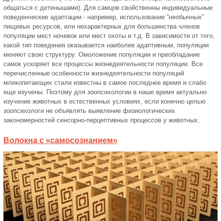
общаться с детенышами). Для самцов свойственны индивидуальные
поведенческие адаптации - например, использование “необычных”
пищевых ресурсов, или нехарактерных для большинства членов
популяции мест ночевок или мест охоты и т.д. В зависимости от того,
какой тип поведения оказывается наиболее адаптивным, популяции
меняют свою структуру. Омоложение популяции и преобладание
самок ускоряет все процессы жизнедеятельности популяции. Все
перечисленные особенности жизнедеятельности популяций
млекопитающих стали известны в самое последнее время и слабо
еще изучены. Поэтому для зоопсихологии в наше время актуально
изучение животных в естественных условиях, если конечно целью
зоопсихологи не объявлять выявление физиологических
закономерностей сенсорно-перцептивных процессов у животных.
Волокна с «самосознанием»