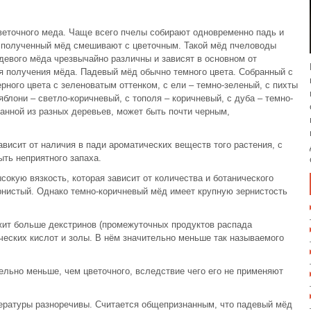
веточного меда. Чаще всего пчелы собирают одновременно падь и
и полученный мёд смешивают с цветочным. Такой мёд пчеловоды
евого мёда чрезвычайно различны и зависят в основном от
ля получения мёда. Падевый мёд обычно темного цвета. Собранный с
ерного цвета с зеленоватым оттенком, с ели – темно-зеленый, с пихты
яблони – светло-коричневый, с тополя – коричневый, с дуба – темно-
анной из разных деревьев, может быть почти черным,
ависит от наличия в пади ароматических веществ того растения, с
ыть неприятного запаха.
окую вязкость, которая зависит от количества и ботанического
рнистый. Однако темно-коричневый мёд имеет крупную зернистость
ит больше декстринов (промежуточных продуктов распада
ческих кислот и золы. В нём значительно меньше так называемого
ельно меньше, чем цветочного, вследствие чего его не применяют
ературы разноречивы. Считается общепризнанным, что падевый мёд