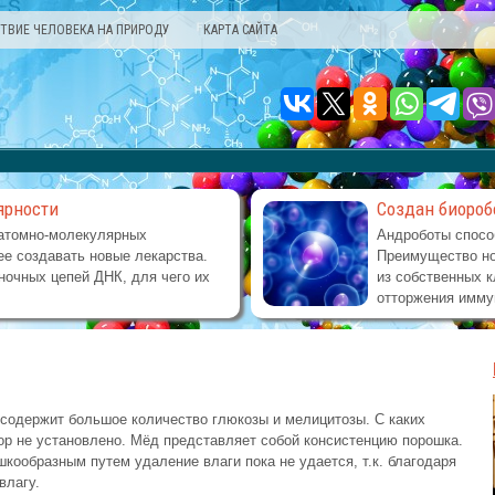
ТВИЕ ЧЕЛОВЕКА НА ПРИРОДУ
КАРТА САЙТА
ярности
Создан биороб
атомно-молекулярных
Андроботы спосо
е создавать новые лекарства.
Преимущество но
ночных цепей ДНК, для чего их
из собственных к
отторжения имму
и содержит большое количество глюкозы и мелицитозы. С каких
ор не установлено. Мёд представляет собой консистенцию порошка.
ообразным путем удаление влаги пока не удается, т.к. благодаря
влагу.