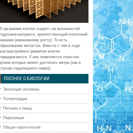
В организме клетки «сидят» на волокнистой
подложке-матриксе, препятствующей клеточной
инвазии (инвазивному росту). То есть
образованию метастаз. Вместе с тем в ходе
внутриутробного развития клетки
передвигаются. У них появляются отростки,
длина которых может достигать метра (как в
случае седалищного нерва).
ПОЕЗНОЕ О БИОЛОГИИ
Эволюция человека
Полиплоидия
Питание и пища
Первозвери
Общая геронтология