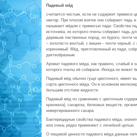
Падевый мёд
считается чистым, если не содержит примеси ц
нектар. При плохом взятке они собирают падь 
называют мёдом с примесью пади. Свойства пад
источника, из которого пчелы собирают падь д
деревьев лиственных пород, он бурого, почти ч
– золотисто желтый, с вишни – почти черный, с 
коричневый. Мёд, приготовленный из пади, собр
дектеобразным.
Аромат падевого мёда, как правило, слабый и з
которого пчелы её собирали. Иногда он может б
Падевый мёд обычно гуще цветочного, имеет выс
сорта цветочного мёда. Он в основном мелкозе
большим отстоем жидкости.
Падевый мёд по сравнению с цветочным содерж
крахмала), сахароза, белковых веществ, органи
инвертированного сахара.
Бактерицидные свойства падевого мёда, значит
или очень редко применяют с лечебной целью.
О пищевой ценности падевого мёда данные лит