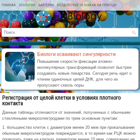
ГЛАВНАЯ
ЗООЛОГИЯ
БАКТЕРИИ
ВОЗДЕЙСТВИЕ ЧЕЛОВЕКА НА ПРИРОДУ
КАРТА САЙТА
Биологи осваивают сингулярности
Повышение скорости фиксации атомно-
молекулярных трансформаций позволит быстрее
создавать новые лекарства. Сегодня речь идет о
чтении одиночных цепей ДНК, для чего их
пропускают сквозь поры.
Регистрация от целой клетки в условиях плотного
контакта
Данные таблицы отличаются от значений, полученных с обычными
стеклянными микроэлектродами по трем основным пунктам:
1. большинство клеток с диаметром менее 20 мкм при прокалывании
обычным микроэлектродом повреждается, в то время как РЦК можно
проводить даже на клетках диаметром менее 10 мкм, совершенно не