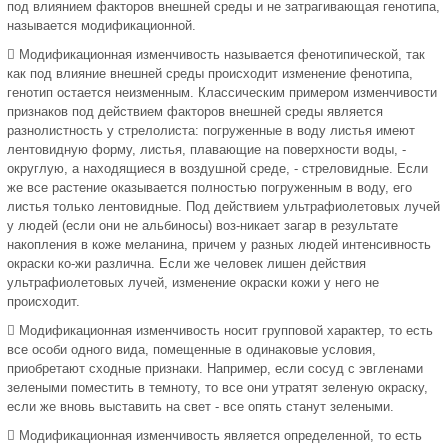
под влиянием факторов внешней среды и не затрагивающая генотипа,
называется модификационной.
 Модификационная изменчивость называется фенотипической, так
как под влияние внешней среды происходит изменение фенотипа,
генотип остается неизменным. Классическим примером изменчивости
признаков под действием факторов внешней среды является
разнолистность у стрелолиста: погруженные в воду листья имеют
лентовидную форму, листья, плавающие на поверхности воды, -
округлую, а находящиеся в воздушной среде, - стреловидные. Если
же все растение оказывается полностью погруженным в воду, его
листья только лентовидные. Под действием ультрафиолетовых лучей
у людей (если они не альбиносы) воз-никает загар в результате
накопления в коже меланина, причем у разных людей интенсивность
окраски ко-жи различна. Если же человек лишен действия
ультрафиолетовых лучей, изменение окраски кожи у него не
происходит.
 Модификационная изменчивость носит групповой характер, то есть
все особи одного вида, помещенные в одинаковые условия,
приобретают сходные признаки. Например, если сосуд с эвгленами
зелеными поместить в темноту, то все они утратят зеленую окраску,
если же вновь выставить на свет - все опять станут зелеными.
 Модификационная изменчивость является определенной, то есть