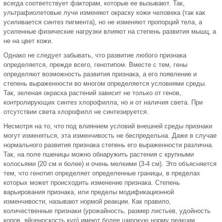
всегда соответствует факторам, которые ее вызывают. Так,
ультрафиолетовые лучи изменяют окраску кожи человека (так как
усиливается синтез пигмента), но не изменяют пропорций тела, а
усиленные физические нагрузки влияют на степень развития мышц, а
не на цвет кожи.
Однако не следует забывать, что развитие любого признака
определяется, прежде всего, генотипом. Вместе с тем, гены
определяют возможность развития признака, а его появление и
степень выраженности во многом определяется условиями среды.
Так, зеленая окраска растений зависит не только от генов,
контролирующих синтез хлорофилла, но и от наличия света. При
отсутствии света хлорофилл не синтезируется.
Несмотря на то, что под влиянием условий внешней среды признаки
могут изменяться, эта изменчивость не беспредельна. Даже в случае
нормального развития признака степень его выраженности различна.
Так, на поле пшеницы можно обнаружить растения с крупными
колосьями (20 см и более) и очень мелкими (3-4 см). Это объясняется
тем, что генотип определяет определенные границы, в пределах
которых может происходить изменение признака. Степень
варьирования признака, или пределы модификационной
изменчивости, называют нормой реакции. Как правило,
количественные признаки (урожайность, размер листьев, удойность
коров, яйценоскость кур) имеют более широкую норму реакции,