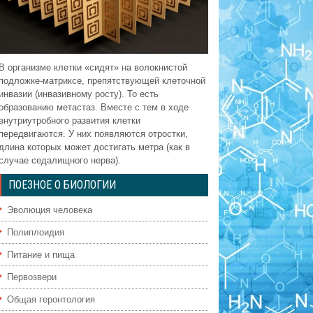
В организме клетки «сидят» на волокнистой
подложке-матриксе, препятствующей клеточной
инвазии (инвазивному росту). То есть
образованию метастаз. Вместе с тем в ходе
внутриутробного развития клетки
передвигаются. У них появляются отростки,
длина которых может достигать метра (как в
случае седалищного нерва).
ПОЕЗНОЕ О БИОЛОГИИ
Эволюция человека
Полиплоидия
Питание и пища
Первозвери
Общая геронтология