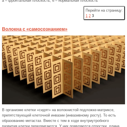
а – фронтальная плоскость; б – нормальная плоскость
Перейти на страницу:
1
2
3
Волокна с «самосознанием»
В организме клетки «сидят» на волокнистой подложке-матриксе,
препятствующей клеточной инвазии (инвазивному росту). То есть
образованию метастаз. Вместе с тем в ходе внутриутробного
развития клетки передвигаются. У них появляются отростки, длина