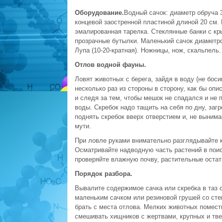
Оборудование.
Водный сачок: диаметр обруча 3
концевой заостренной пластиной длиной 20 см.
эмалированная тарелка. Стеклянные банки с к
прозрачные бутылки. Маленький сачок диаметро
Лупа (10-20-кратная). Ножницы, нож, скальпель
Отлов водной фауны.
Ловят животных с берега, зайдя в воду (не боси
несколько раз из стороны в сторону, как бы оп
и следя за тем, чтобы мешок не спадался и не 
воды. Скребок надо тащить на себя по дну, загр
поднять скребок вверх отверстием и, не вынима
мути.
При ловле руками внимательно разглядывайте к
Осматривайте надводную часть растений в поис
проверяйте влажную почву, растительные остат
Порядок разбора.
Вывалите содержимое сачка или скребка в таз 
маленьким сачком или резиновой грушей со стек
брать с места отлова. Мелких животных помести
смешивать хищников с жертвами, крупных и тв