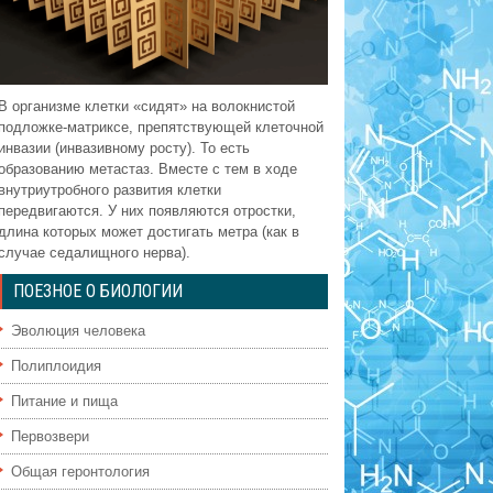
В организме клетки «сидят» на волокнистой
подложке-матриксе, препятствующей клеточной
инвазии (инвазивному росту). То есть
образованию метастаз. Вместе с тем в ходе
внутриутробного развития клетки
передвигаются. У них появляются отростки,
длина которых может достигать метра (как в
случае седалищного нерва).
ПОЕЗНОЕ О БИОЛОГИИ
Эволюция человека
Полиплоидия
Питание и пища
Первозвери
Общая геронтология