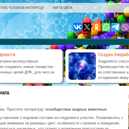
ТВИЕ ЧЕЛОВЕКА НА ПРИРОДУ
КАРТА САЙТА
ярности
Создан биороб
атомно-молекулярных
Андроботы спосо
е создавать новые лекарства.
Преимущество но
ночных цепей ДНК, для чего их
из собственных к
отторжения имму
иала.
ва. Прочтите литературу о
сообществах водных животных
дставление о видовом составе исследуемого участка. Ознакомьтесь с
я внимание на размеры, цвет, особенности строения и поведения.
зрослых насекомых, что скажет о возможном присутствии их