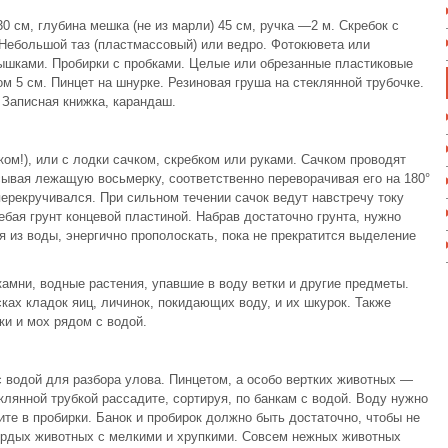
0 см, глубина мешка (не из марли) 45 см, ручка —2 м. Скребок с
 Небольшой таз (пластмассовый) или ведро. Фотокювета или
рышками. Пробирки с пробками. Целые или обрезанные пластиковые
м 5 см. Пинцет на шнурке. Резиновая груша на стеклянной трубочке.
. Записная книжка, карандаш.
ком!), или с лодки сачком, скребком или руками. Сачком проводят
исывая лежащую восьмерку, соответственно переворачивая его на 180°
перекручивался. При сильном течении сачок ведут навстречу току
ебая грунт концевой пластиной. Набрав достаточно грунта, нужно
я из воды, энергично прополоскать, пока не прекратится выделение
амни, водные растения, упавшие в воду ветки и другие предметы.
ках кладок яиц, личинок, покидающих воду, и их шкурок. Также
ки и мох рядом с водой.
с водой для разбора улова. Пинцетом, а особо вертких животных —
лянной трубкой рассадите, сортируя, по банкам с водой. Воду нужно
те в пробирки. Банок и пробирок должно быть достаточно, чтобы не
ердых животных с мелкими и хрупкими. Совсем нежных животных