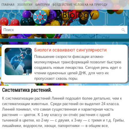
ГЛАВНАЯ
ЗООЛОГИЯ
БАКТЕРИИ
ВОЗДЕЙСТВИЕ ЧЕЛОВЕКА НА ПРИРОДУ
КАРТА САЙТА
Биологи осваивают сингулярности
Повышение скорости фиксации атомно-
молекулярных трансформаций позволит быстрее
создавать новые лекарства. Сегодня речь идет о
чтении одиночных цепей ДНК, для чего их
пропускают сквозь поры.
Систематика растений.
К систематизации растений Линней подошёл более детально, чем к
систематизации животных. Среди растений он выделил 24 класса.
Линней понимал, что самая существенная и характерная часть
растения — цветок. К 1-му классу он отнёс растения с одной
тычинкой в цветке, ко 2-му — с двумя, к 3-му — с тремя и т.д. Грибы,
лишайники, водоросли, хвощи, папоротники — в общем все,