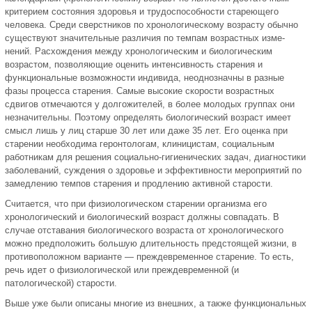
критерием состо­яния здоровья и трудоспособности стареющего
человека. Сре­ди сверстников по хронологическому возрасту обычно
суще­ствуют значительные различия по темпам возрастных изме­
нений. Расхождения между хронологическим и биологичес­ким
возрастом, позволяющие оценить интенсивность старе­ния и
функциональные возможности индивида, неоднознач­ны в разные
фазы процесса старения. Самые высокие скорос­ти возрастных
сдвигов отмечаются у долгожителей, в более молодых группах они
незначительны. Поэтому определять биологический возраст имеет
смысл лишь у лиц старше 30 лет или даже 35 лет. Его оценка при
старении необходима геронтологам, клиницистам, социальным
работникам для ре­шения социально-гигиенических задач, диагностики
заболе­ваний, суждения о здоровье и эффективности мероприятий по
замедлению темпов старения и продлению активной старости.
Считается, что при физиологическом старении организма его
хронологический и биологический возраст должны совпа­дать. В
случае отставания биологического возраста от хроно­логического
можно предположить большую длительность пред­стоящей жизни, в
противоположном варианте — преждевре­менное старение. То есть,
речь идет о физиологической или преждевременной (и
патологической) старости.
Выше уже были описаны многие из внешних, а также функ­циональных