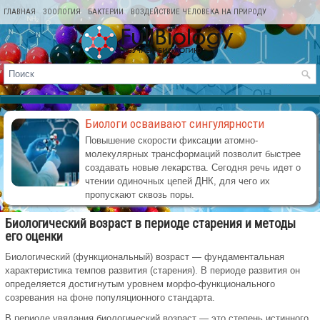
ГЛАВНАЯ
ЗООЛОГИЯ
БАКТЕРИИ
ВОЗДЕЙСТВИЕ ЧЕЛОВЕКА НА ПРИРОДУ
КАРТА САЙТА
Биологи осваивают сингулярности
Повышение скорости фиксации атомно-
молекулярных трансформаций позволит быстрее
создавать новые лекарства. Сегодня речь идет о
чтении одиночных цепей ДНК, для чего их
пропускают сквозь поры.
Биологический возраст в периоде старения и методы
его оценки
Биологический (функциональный) возраст — фундаменталь­ная
характеристика темпов развития (старения). В периоде развития он
определяется достигнутым уровнем морфо-функционального
созревания на фоне популяционного стандарта.
В периоде увядания биологический возраст — это степень истинного