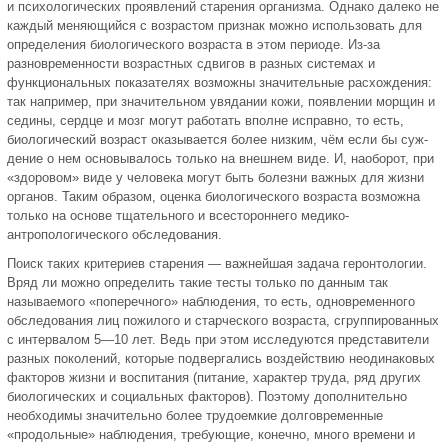
и психологических проявлений старения орга­низма. Однако далеко не
каждый меняющийся с возрастом признак можно использовать для
определения биологического возраста в этом периоде. Из-за
разновременности возраст­ных сдвигов в разных системах и
функциональных показате­лях возможны значительные расхождения:
так например, при значительном увядании кожи, появлении морщин и
седины, сердце и мозг могут работать вполне исправно, то есть,
биоло­гический возраст оказывается более низким, чём если бы суж­
дение о нем основывалось только на внешнем виде. И, наобо­рот, при
«здоровом» виде у человека могут быть болезни важ­ных для жизни
органов. Таким образом, оценка биологичес­кого возраста возможна
только на основе тщательного и все­стороннего медико-
антропологического обследования.
Поиск таких критериев старения — важнейшая задача ге­ронтологии.
Вряд ли можно определить такие тесты только по данным так
называемого «поперечного» наблюдения, то есть, одновременного
обследования лиц пожилого и старчес­кого возраста, сгруппированных
с интервалом 5—10 лет. Ведь при этом исследуются представители
разных поколений, ко­торые подвергались воздействию неодинаковых
факторов жизни и воспитания (питание, характер труда, ряд других
биологических и социальных факторов). Поэтому дополнитель­но
необходимы значительно более трудоемкие долговремен­ные
«продольные» наблюдения, требующие, конечно, много времени и