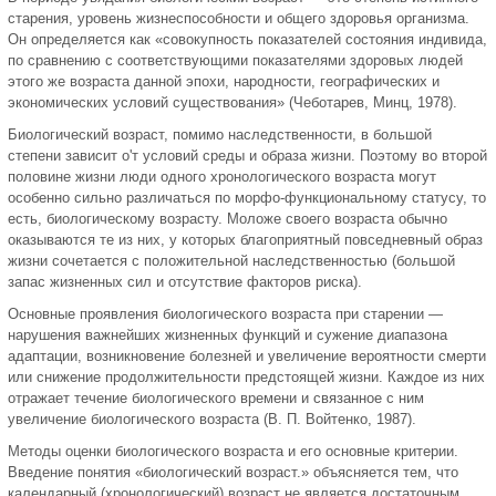
старения, уровень жизнеспособности и общего здоро­вья организма.
Он определяется как «совокупность показате­лей состояния индивида,
по сравнению с соответствующими показателями здоровых людей
этого же возраста данной эпо­хи, народности, географических и
экономических условий существования» (Чеботарев, Минц, 1978).
Биологический возраст, помимо наследственности, в боль­шой
степени зависит о'т условий среды и образа жизни. По­этому во второй
половине жизни люди одного хронологичес­кого возраста могут
особенно сильно различаться по морфо-функциональному статусу, то
есть, биологическому возрасту. Моложе своего возраста обычно
оказываются те из них, у ко­торых благоприятный повседневный образ
жизни сочетается с положительной наследственностью (большой
запас жизнен­ных сил и отсутствие факторов риска).
Основные проявления биологического возраста при старе­нии —
нарушения важнейших жизненных функций и суже­ние диапазона
адаптации, возникновение болезней и увеличе­ние вероятности смерти
или снижение продолжительности предстоящей жизни. Каждое из них
отражает течение биоло­гического времени и связанное с ним
увеличение биологичес­кого возраста (В. П. Войтенко, 1987).
Методы оценки биологического возраста и его основные критерии.
Введение понятия «биологи­ческий возраст.» объясняется тем, что
календарный (хроноло­гический) возраст не является достаточным