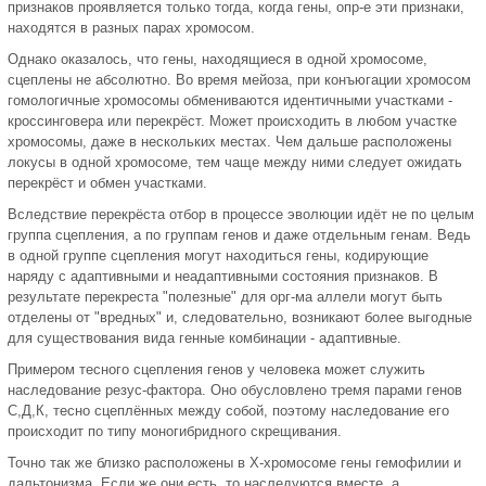
признаков проявляется только тогда, когда гены, опр-е эти признаки,
находятся в разных парах хромосом.
Однако оказалось, что гены, находящиеся в одной хромосоме,
сцеплены не абсолютно. Во время мейоза, при конъюгации хромосом
гомологичные хромосомы обмениваются идентичными участками -
кроссинговера или перекрёст. Может происходить в любом участке
хромосомы, даже в нескольких местах. Чем дальше расположены
локусы в одной хромосоме, тем чаще между ними следует ожидать
перекрёст и обмен участками.
Вследствие перекрёста отбор в процессе эволюции идёт не по целым
группа сцепления, а по группам генов и даже отдельным генам. Ведь
в одной группе сцепления могут находиться гены, кодирующие
наряду с адаптивными и неадаптивными состояния признаков. В
результате перекреста "полезные" для орг-ма аллели могут быть
отделены от "вредных" и, следовательно, возникают более выгодные
для существования вида генные комбинации - адаптивные.
Примером тесного сцепления генов у человека может служить
наследование резус-фактора. Оно обусловлено тремя парами генов
С,Д,К, тесно сцеплённых между собой, поэтому наследование его
происходит по типу моногибридного скрещивания.
Точно так же близко расположены в Х-хромосоме гены гемофилии и
дальтонизма. Если же они есть, то наследуются вместе, а