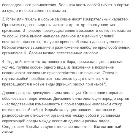
беспредельного размножения. Большая часть особей гибнет в бортье
за сущ-е и не оставляет потомства.
3.Успех или гибель в борьбе за сущ-е носят избирательный характер.
Организмы одного вида отличаются др. от др. совокупностью
признаков. В природе преимущественно выживают и ост-ют потомство
те особи, кот-е имеют наиболее удачное для данных условий
сочетание признаков, те лучше приспособлены в данных условиях.
Избирательное выживание и размножение наиболее приспособленных
организмов Ч. Дарвин назвал естественным отбором.
4. Под действием Естественного отбора, происходящего в разных
усл-ях, группы особей одного вида из поколения в поколение
накапливают различные приспособительные признаки. Опред-е
группы особей приобретают настолько сущ-е отличия, что
превращаются в новые виды (принцип расх-я признаков*).
Дарвин раскрыл движущие силы эволюции. Он все свои открытия
обосновывал теоретически. Движение силы эволюции пород и сортов
- наследственная изменчивость и производимый человеком отбор
(искусственный отбор). Борьба за существование - сложные и
разнообразные отношения организмов между собой и условиями
окружающей среды между особями одного и разных видов.
Следствием борьбы за существование является -
Естественный
отбор.