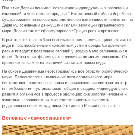
Под этим Дарвин понимал “сохранение индивидуальных различий и
изменений, и уничтожение вредных”. Естественный отбор и борьба за
существование на основе наследственной изменчивости являются, по
Дарвину, основными движущими силами эволюции органического
мира. Дарвин так же сформулировал *Прицип расх-я признаков:
В рез-те естеств-го отбора возникают формы, оличающиеся от исх-го
вида и приспособленные к конкретным усл-ям среды. Со временем
расх-е пиводит к появлению отличий у иходно мало отличающихся
форм. Затем у них формируются различия по мнгим признакам. Со
временем из-за многих различий возникают новые виды.
На основе Дарвинизма перестраивались все отрасли биологической
науки. Палеонтология - выяснение пути органического мира;
систематика - родственные связи и происхождения систематич-х гр-
пп; эмбриология - устанавливает общее в стадиях индивидуального
развития организмов в процессе эволюции; физиология человека и
животных - сравнивать их жизнедеятельность и выявлять
родственные связи между ними. Его идеи в России признаются.
Волокна с «самосознанием»