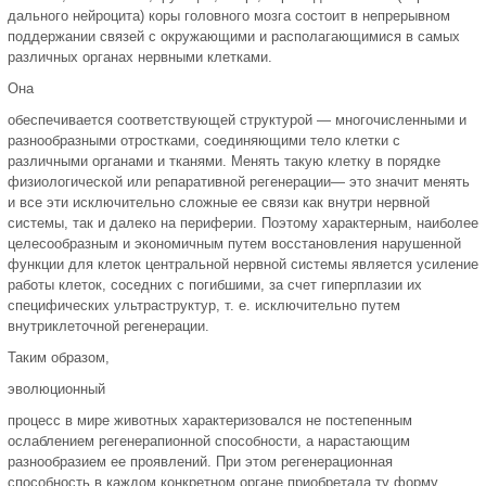
дального нейроцита) коры головного мозга состоит в непрерывном
поддер­жании связей с окружающими и рас­полагающимися в самых
различных органах нервными клетками.
Она
обеспечивается соответствующей структурой — многочисленными и
разнообразными отростками, соеди­няющими тело клетки с
различными органами и тканями. Менять такую клетку в порядке
физиологической или репаративной регенерации— это значит менять
и все эти исключительно сложные ее связи как внутри нерв­ной
системы, так и далеко на пери­ферии. Поэтому характерным, наи­более
целесообразным и экономич­ным путем восстановления нарушен­ной
функции для клеток центральной нервной системы является усиление
работы клеток, соседних с погибшими, за счет ги­перплазии их
специфических ультра­структур, т. е. исключительно путем
внутриклеточной регенерации.
Таким образом,
эволюционный
процесс в мире животных характери­зовался не постепенным
ослаблени­ем регенерапионной способности, а нарастающим
разнообразием ее про­явлений. При этом регенерационная
способность в каждом конкрет­ном органе приобретала ту форму,