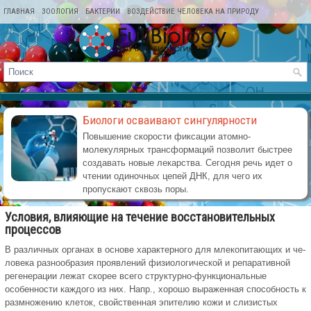
ГЛАВНАЯ
ЗООЛОГИЯ
БАКТЕРИИ
ВОЗДЕЙСТВИЕ ЧЕЛОВЕКА НА ПРИРОДУ
КАРТА САЙТА
Биологи осваивают сингулярности
Повышение скорости фиксации атомно-
молекулярных трансформаций позволит быстрее
создавать новые лекарства. Сегодня речь идет о
чтении одиночных цепей ДНК, для чего их
пропускают сквозь поры.
Условия, влияющие на течение восстановительных
процессов
В различных органах в основе ха­рактерного для млекопитающих и че­
ловека разнообразия проявлений физиологической и репаративной
регенерации лежат скорее всего структурно-функ­циональные
особенности каждого из них. Напр., хорошо выраженная способность к
размножению клеток, свойственная эпителию кожи и сли­зистых