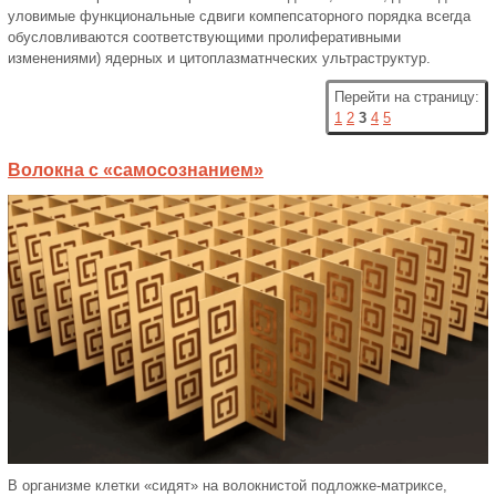
уловимые функциональные сдвиги компепсаторного порядка всегда
обусловливаются соответствующими пролиферативными
изменениями) ядерных и цитоплазматнческих ультраструктур.
Перейти на страницу:
1
2
3
4
5
Волокна с «самосознанием»
В организме клетки «сидят» на волокнистой подложке-матриксе,