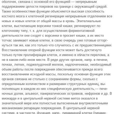
оболочек, связана с основ­ной его функцией — непрерывным
поддержанием целости покровов на границе с окружающей средой.
Так­же особенностями функции объяс­няется высокая способность
кост­ного мозга к клеточной регенерации не­прерывным отделением все
новых и новых клеток от общей массы в кровь. Эпителиальные
клетки, выс­тилающие ворсинки тонкой кишки, регенерируют по
клеточному типу, т. к. для осуществления фермента­тивной
деятельности они сходят с ворсинки в просвет кишки, а их ме­сто
тотчас занимают новые клетки, в свою очередь уже готовые отторг­
нуться так же, как это только что случилось с их предшественницами.
Восстановление опорной функции кости может быть достигнуто
только путем пролиферации клеток, и именно в области перелома, а
не в каком-либо ином месте. В ряде других органов, напр. в печени,
почках, легких, под­желудочной железе, надпочечниках, необходимый
объем работы после повреждения обеспечивается прежде всего
восстановлением исходной массы, поскольку основная функ­ция этих
органов связана не столько с сохранением формы, сколько с
определенным количеством и раз­мерами структурных единиц, вы­
полняющих в каждом из них спе­цифическую деятельность,— пече­
ночных долек, альвеол, панкреати­ческих островков, нефронов и др. В
миокарде и в центральной нервной системе митоз оказался в
значительной мере или полностью вытесненным внутриклеточными
ме­ханизмами репарации повреждения. В центральной нервной
системе, в частности, функция, напр., пирамидной клетки (пирами­