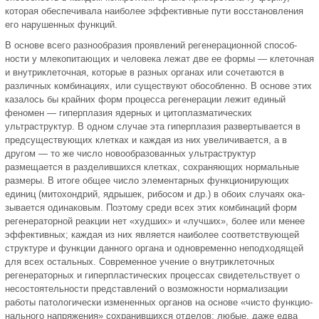
которая обеспечивала наиболее эф­фективные пути восстановления
его нарушенных функций.
В основе всего разнообразия про­явлений регенерационной способ­
ности у млекопитающих и человека лежат две ее формы — клеточная
и внутриклеточная, которые в разных органах или сочетаются в
различ­ных комбинациях, или существуют обособленно. В основе этих
каза­лось бы крайних форм процесса регенерации лежит единый
феномен — гиперпла­зия ядерных и цитоплазматических
ультраструктур. В одном случае эта гиперплазия развертывается в
предсуществующих клетках и каждая из них увеличивается, а в
другом — то же число новообразованных ультра­структур
размещается в разделив­шихся клетках, сохраняющих нор­мальные
размеры. В итоге общее число элементарных функционирую­щих
единиц (митохондрий, ядрышек, рибосом и др.) в обоих случаях ока­
зывается одинаковым. Поэтому сре­ди всех этих комбинаций форм
реге­нераторной реакции нет «худших» и «лучших», более или менее
эффек­тивных; каждая из них является наиболее соответствующей
структу­ре и функции данного органа и од­новременно неподходящей
для всех остальных. Современное учение о внутри­клеточных
регенераторных и гипер­пластических процессах свидетель­ствует о
несостоятельности представ­лений о возможности нормализации
работы патологически измененных органов на основе «чисто функцио­
нального напряжения» сохранив­шихся отделов; любые, даже едва