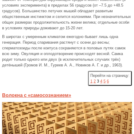
условиях эксперимента) в пределах 56 градусов (от –7.5 до +48.5
градусов). Большинство летучих мышей обладает развитым
общественным инстинктом и селится колониями. При незначительных
общих размерах продолжительность жизни велика; отдельные особи
в условиях природы доживают до 15-20 лет.
В широтах с умеренным климатом ежегодно бывает лишь одна
генерация. Период спаривания растянут с осени до весны;
сперматозоиды после коитуса сохраняются в половых путях самок
всю зиму. Овуляция и оплодотворение происходят весной. Самка
родит только одного или двух (в исключительных случаях трёх)
детёнышей (Громов И. М., Гуреев А. А., Новиков А. Г. и др., 1963).
Перейти на страницу:
1
2
3
4
5
6
Волокна с «самосознанием»