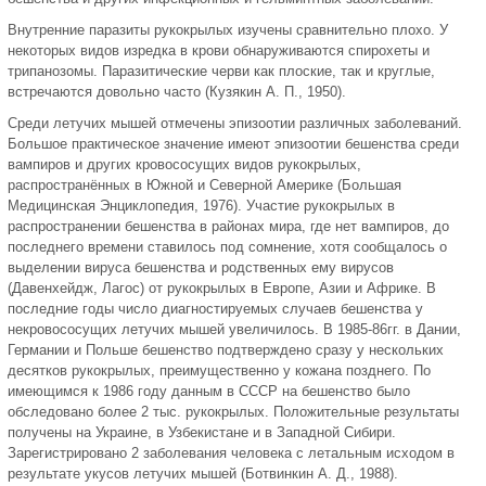
Внутренние паразиты рукокрылых изучены сравнительно плохо. У
некоторых видов изредка в крови обнаруживаются спирохеты и
трипанозомы. Паразитические черви как плоские, так и круглые,
встречаются довольно часто (Кузякин А. П., 1950).
Среди летучих мышей отмечены эпизоотии различных заболеваний.
Большое практическое значение имеют эпизоотии бешенства среди
вампиров и других кровососущих видов рукокрылых,
распространённых в Южной и Северной Америке (Большая
Медицинская Энциклопедия, 1976). Участие рукокрылых в
распространении бешенства в районах мира, где нет вампиров, до
последнего времени ставилось под сомнение, хотя сообщалось о
выделении вируса бешенства и родственных ему вирусов
(Давенхейдж, Лагос) от рукокрылых в Европе, Азии и Африке. В
последние годы число диагностируемых случаев бешенства у
некровососущих летучих мышей увеличилось. В 1985-86гг. в Дании,
Германии и Польше бешенство подтверждено сразу у нескольких
десятков рукокрылых, преимущественно у кожана позднего. По
имеющимся к 1986 году данным в СССР на бешенство было
обследовано более 2 тыс. рукокрылых. Положительные результаты
получены на Украине, в Узбекистане и в Западной Сибири.
Зарегистрировано 2 заболевания человека с летальным исходом в
результате укусов летучих мышей (Ботвинкин А. Д., 1988).