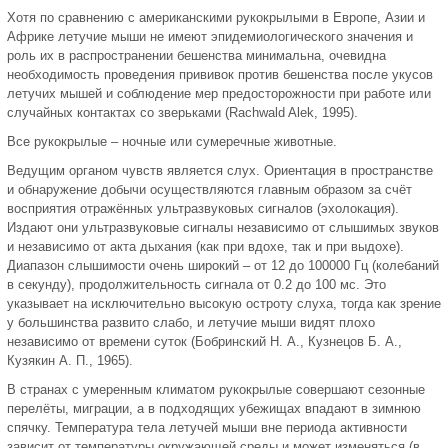
Хотя по сравнению с американскими рукокрылыми в Европе, Азии и
Африке летучие мыши не имеют эпидемиологического значения и
роль их в распространении бешенства минимальна, очевидна
необходимость проведения прививок против бешенства после укусов
летучих мышей и соблюдение мер предосторожности при работе или
случайных контактах со зверьками (Rachwald Alek, 1995).
Все рукокрылые – ночные или сумеречные животные.
Ведущим органом чувств является слух. Ориентация в пространстве
и обнаружение добычи осуществляются главным образом за счёт
восприятия отражённых ультразвуковых сигналов (эхолокация).
Издают они ультразвуковые сигналы независимо от слышимых звуков
и независимо от акта дыхания (как при вдохе, так и при выдохе).
Диапазон слышимости очень широкий – от 12 до 100000 Гц (колебаний
в секунду), продолжительность сигнала от 0.2 до 100 мс. Это
указывает на исключительно высокую остроту слуха, тогда как зрение
у большинства развито слабо, и летучие мыши видят плохо
независимо от времени суток (Бобринский Н. А., Кузнецов Б. А.,
Кузякин А. П., 1965).
В странах с умеренным климатом рукокрылые совершают сезонные
перелёты, миграции, а в подходящих убежищах впадают в зимнюю
спячку. Температура тела летучей мыши вне периода активности
зависит от температуры окружающей среды и может изменяться (в