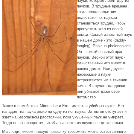
пауки, которые ловят других
пауков. В трудные времена ,
когда продовольствия
недостаточно, паукам
становиться трудно, чтобы
пропустить кого из своей
семьи. Самый известный паук
в нашем доме - это (daddy-
longleg), Pholcus phalangoides.
Он - самый опасный враг
пауков. Весной этот паук -
единственный что живет в
наших домах. Все другие
насекомые и пауки
истребляются им в течении
зимы. В случае голодовки
они убивают даже свое
потомство.
Также в семействах Mimetidae и Ero - имеются убийцы пауков. Ero
нападает на паука резко на одну из ног паука. Затем он отступает и
ждет на безопасном расстоянии, пока укушенный паук не умирает.
Тогда он возвращается, чтобы высосать из паука все до капельки.
Мы люди, имеем плохую привычку тревожить жизнь естественного