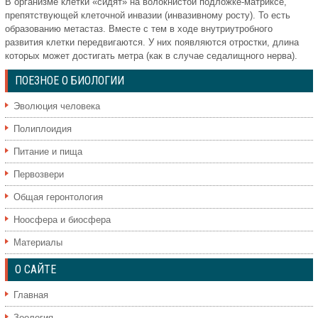
В организме клетки «сидят» на волокнистой подложке-матриксе,
препятствующей клеточной инвазии (инвазивному росту). То есть
образованию метастаз. Вместе с тем в ходе внутриутробного
развития клетки передвигаются. У них появляются отростки, длина
которых может достигать метра (как в случае седалищного нерва).
ПОЕЗНОЕ О БИОЛОГИИ
Эволюция человека
Полиплоидия
Питание и пища
Первозвери
Общая геронтология
Ноосфера и биосфера
Материалы
О САЙТЕ
Главная
Зоология