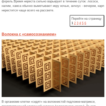
форель.Время нереста сильно варьирует в течение суток: лососи,
налим, хамса обычно выметывают икру ночью, анчоус - вечером, карп
нерестится чаще всего на рассвете.
Перейти на страницу:
1
2
3
4
5
6
Волокна с «самосознанием»
В организме клетки «сидят» на волокнистой подложке-матриксе,