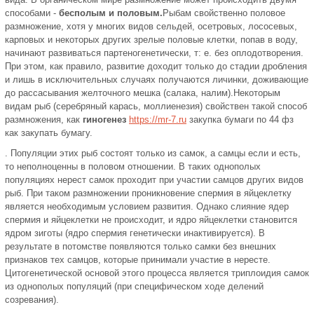
способами -
бесполым и половым.
Рыбам свойственно половое
размножение, хотя у многих видов сельдей, осетровых, лососевых,
карповых и некоторых других зрелые половые клетки, попав в воду,
начинают развиваться партеногенетически, т: е. без оплодотворения.
При этом, как правило, развитие доходит только до стадии дробления
и лишь в исключительных случаях получаются личинки, доживающие
до рассасывания желточного мешка (салака, налим).Некоторым
видам рыб (серебряный карась, моллиенезия) свойствен такой способ
размножения, как
гиногенез
https://mr-7.ru
закупка бумаги по 44 фз
как закупать бумагу.
. Популяции этих рыб состоят только из самок, а самцы если и есть,
то неполноценны в половом отношении. В таких однополых
популяциях нерест самок проходит при участии самцов других видов
рыб. При таком размножении проникновение спермия в яйцеклетку
является необходимым условием развития. Однако слияние ядер
спермия и яйцеклетки не происходит, и ядро яйцеклетки становится
ядром зиготы (ядро спермия генетически инактивируется). В
результате в потомстве появляются только самки без внешних
признаков тех самцов, которые принимали участие в нересте.
Цитогенетической основой этого процесса является триплоидия самок
из однополых популяций (при специфическом ходе делений
созревания).