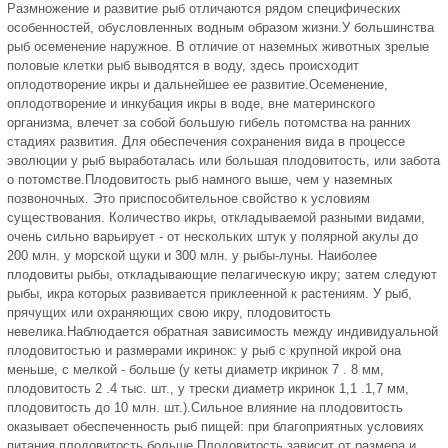
Размножение и развитие рыб отличаются рядом специфических
особенностей, обусловленных водным образом жизни.У большинства
рыб осеменение наружное. В отличие от наземных животных зрелые
половые клетки рыб выводятся в воду, здесь происходит
оплодотворение икры и дальнейшее ее развитие.Осеменение,
оплодотворение и инкубация икры в воде, вне материнского
организма, влечет за собой большую гибель потомства на ранних
стадиях развития. Для обеспечения сохранения вида в процессе
эволюции у рыб выработалась или большая плодовитость, или забота
о потомстве.Плодовитость рыб намного выше, чем у наземных
позвоночных. Это приспособительное свойство к условиям
существования. Количество икры, откладываемой разными видами,
очень сильно варьирует - от нескольких штук у полярной акулы до
200 млн. у морской щуки и 300 млн. у рыбы-луны. Наиболее
плодовиты рыбы, откладывающие пелагическую икру; затем следуют
рыбы, икра которых развивается приклеенной к растениям. У рыб,
прячущих или охраняющих свою икру, плодовитость
невелика.Наблюдается обратная зависимость между индивидуальной
плодовитостью и размерами икринок: у рыб с крупной икрой она
меньше, с мелкой - больше (у кеты диаметр икринок 7 . 8 мм,
плодовитость 2 .4 тыс. шт., у трески диаметр икринок 1,1 .1,7 мм,
плодовитость до 10 млн. шт.).Сильное влияние на плодовитость
оказывает обеспеченность рыб пищей: при благоприятных условиях
питания плодовитость больше.Плодовитость зависит от размера и