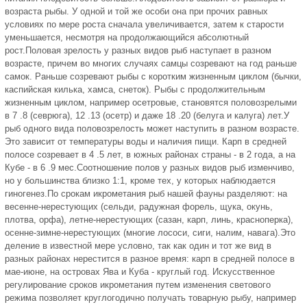
возраста рыбы. У одной и той же особи она при прочих равных
условиях по мере роста сначала увеличивается, затем к старости
уменьшается, несмотря на продолжающийся абсолютный
рост.Половая зрелость у разных видов рыб наступает в разном
возрасте, причем во многих случаях самцы созревают на год раньше
самок. Раньше созревают рыбы с коротким жизненным циклом (бычки,
каспийская килька, хамса, снеток). Рыбы с продолжительным
жизненным циклом, например осетровые, становятся половозрелыми
в 7 .8 (севрюга), 12 .13 (осетр) и даже 18 .20 (белуга и калуга) лет.У
рыб одного вида половозрелость может наступить в разном возрасте.
Это зависит от температуры воды и наличия пищи. Карп в средней
полосе созревает в 4 .5 лет, в южных районах страны - в 2 года, а на
Кубе - в 6 .9 мес.Соотношение полов у разных видов рыб изменчиво,
но у большинства близко 1:1, кроме тех, у которых наблюдается
гиногенез.По срокам икрометания рыб нашей фауны разделяют: на
весенне-нерестующих (сельди, радужная форель, щука, окунь,
плотва, орфа), летне-нерестующих (сазан, карп, линь, красноперка),
осенне-зимне-нерестующих (многие лососи, сиги, налим, навага).Это
деление в известной мере условно, так как один и тот же вид в
разных районах нерестится в разное время: карп в средней полосе в
мае-июне, на островах Ява и Куба - круглый год. Искусственное
регулирование сроков икрометания путем изменения светового
режима позволяет круглогодично получать товарную рыбу, например