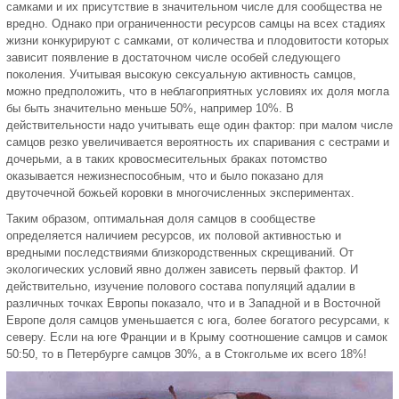
самками и их присутствие в значительном числе для сообщества не
вредно. Однако при ограниченности ресурсов самцы на всех стадиях
жизни конкурируют с самками, от количества и плодовитости которых
зависит появление в достаточном числе особей следующего
поколения. Учитывая высокую сексуальную активность самцов,
можно предположить, что в неблагоприятных условиях их доля могла
бы быть значительно меньше 50%, например 10%. В
действительности надо учитывать еще один фактор: при малом числе
самцов резко увеличивается вероятность их спаривания с сестрами и
дочерьми, а в таких кровосмесительных браках потомство
оказывается нежизнеспособным, что и было показано для
двуточечной божьей коровки в многочисленных экспериментах.
Таким образом, оптимальная доля самцов в сообществе
определяется наличием ресурсов, их половой активностью и
вредными последствиями близкородственных скрещиваний. От
экологических условий явно должен зависеть первый фактор. И
действительно, изучение полового состава популяций адалии в
различных точках Европы показало, что и в Западной и в Восточной
Европе доля самцов уменьшается с юга, более богатого ресурсами, к
северу. Если на юге Франции и в Крыму соотношение самцов и самок
50:50, то в Петербурге самцов 30%, а в Стокгольме их всего 18%!