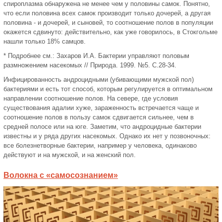
спироплазма обнаружена не менее чем у половины самок. Понятно,
что если половина всех самок производит только дочерей, а другая
половина - и дочерей, и сыновей, то соотношение полов в популяции
окажется сдвинуто: действительно, как уже говорилось, в Стокгольме
нашли только 18% самцов.
* Подробнее см.: Захаров И.А. Бактерии управляют половым
размножением насекомых // Природа. 1999. №5. С.28-34.
Инфицированность андроцидными (убивающими мужской пол)
бактериями и есть тот способ, которым регулируется в оптимальном
направлении соотношение полов. На севере, где условия
существования адалии хуже, зараженность встречается чаще и
соотношение полов в пользу самок сдвигается сильнее, чем в
средней полосе или на юге. Заметим, что андроцидные бактерии
известны и у ряда других насекомых. Однако их нет у позвоночных:
все болезнетворные бактерии, например у человека, одинаково
действуют и на мужской, и на женский пол.
Волокна с «самосознанием»