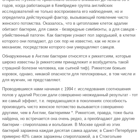
годов, когда работающая в Кембридже группа английских
исследователей не только воспроизвела его наблюдения, но и
определила действующий фактор, вызывающий появление чисто
женского потомства. Оказалось, что в цитоплазме клеток адалии
обитают бактерии, для самок - безвредные симбионты, а для самцов -
убийственный патоген. Как бактерии узнают пол зародышей, в клетки
которого они попадают, до сих пор не известно, как не ясен и
механизм, посредством которого они умерщвляют самцов.
Обнаруженные в Англии бактерии относятся к риккетсиям, которые
широко известны (к риккетсиям принадлежит и возбудитель такой
страшной болезни человека, как сыпной тиф). Риккетсии божьих
коровок, однако, никакой опасности для теплокровных, в том числе и
для мужчин, не представляют.
Проводившиеся нами начиная с 1994 г. исследования соотношения
полов у адалий России дали совершенно неожиданный результат - тот
же самый эффект, т.е. передающаяся в поколениях способность
производить чисто женское потомство вызывается совершенно
другими, чем в Англии, бактериями *. Риккетсия, правда, тоже была
найдена, но встречается она очень редко, а преобладают две другие
бактерии - спироплазма и вольбахия. В Москве одной из этих
бактерий заражена каждая десятая самка адалии; в Санкт-Петербурге
примерно 40% самок заражены спироплазмой, а в Стокгольме