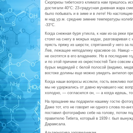
Сюрпризы тибетского климата нам пришлось ис
достигали 40°С: 23-градусная дневная жара см
было побывать и в зиме и в лете! Но настоящие
м над ур.м. средние зимние температуры колеб
-33°С.
Когда снежная буря утихла, к нам из-за реки п
стоял на снегу в мокрых кедах, разговаривая с
прясть пряжу из шерсти, спрятанной у него за п
Лев, лежащее неподалеку красивое оз. Намцо —
не охотятся в его владениях. Но в последние г
и по этой причине из окрестностей Таге совсем 
бурых медведей с белой полосой (видимо, медв
востоке долины еще можно увидеть антилоп орон
Когда наши вопросы иссякли, гость вежливо по
мы не удержались от давно мучавшего нас вопро
холодно, — согласился он, — а когда идешь, то
На прощание мы подарили нашему гостю фотог
Даже тот, кто не говорит ни одного слова по-анг
поставил фотографию себе на голову, потом под
правителю Тибета, который в 1939 г. был вынуж
Дарамсала.
Альтернатива заповедникам