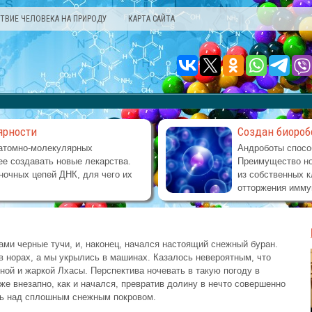
ТВИЕ ЧЕЛОВЕКА НА ПРИРОДУ
КАРТА САЙТА
ярности
Создан биороб
атомно-молекулярных
Андроботы спосо
е создавать новые лекарства.
Преимущество но
ночных цепей ДНК, для чего их
из собственных к
отторжения имму
ами черные тучи, и, наконец, начался настоящий снежный буран.
в норах, а мы укрылись в машинах. Казалось невероятным, что
ной и жаркой Лхасы. Перспектива ночевать в такую погоду в
 же внезапно, как и начался, превратив долину в нечто совершенно
рь над сплошным снежным покровом.