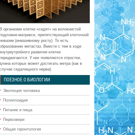
В организме клетки «сидят» на волокнистой
подложке-матриксе, препятствующей клеточной
инвазии (инвазивному росту). То есть
образованию метастаз. Вместе с тем в ходе
внутриутробного развития клетки
передвигаются. У них появляются отростки,
длина которых может достигать метра (как в
случае седалищного нерва).
ПОЕЗНОЕ О БИОЛОГИИ
Эволюция человека
Полиплоидия
Питание и пища
Первозвери
Общая геронтология