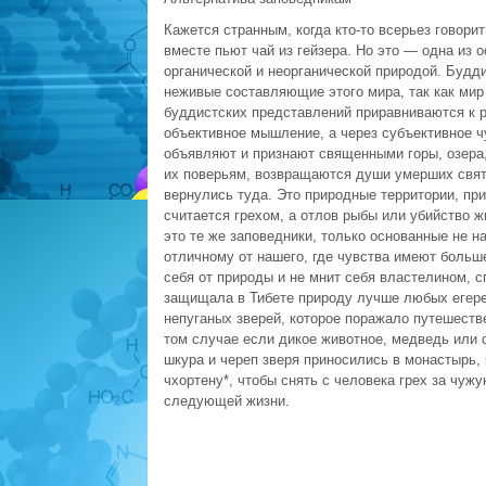
Кажется странным, когда кто-то всерьез говорит
вместе пьют чай из гейзера. Но это — одна из 
органической и неорганической природой. Будди
неживые составляющие этого мира, так как ми
буддистских представлений приравниваются к р
объективное мышление, а через субъективное ч
объявляют и признают священными горы, озера, 
их поверьям, возвращаются души умерших свят
вернулись туда. Это природные территории, пр
считается грехом, а отлов рыбы или убийство
это те же заповедники, только основанные не н
отличному от нашего, где чувства имеют больш
себя от природы и не мнит себя властелином, 
защищала в Тибете природу лучше любых егере
непуганых зверей, которое поражало путешестве
том случае если дикое животное, медведь или
шкура и череп зверя приносились в монастырь, 
чхортену*, чтобы снять с человека грех за чуж
следующей жизни.