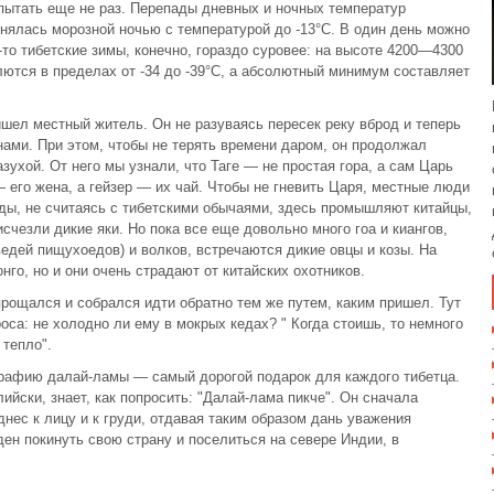
пытать еще не раз. Перепады дневных и ночных температур
енялась морозной ночью с температурой до -13°С. В один день можно
-то тибетские зимы, конечно, гораздо суровее: на высоте 4200—4300
лются в пределах от -34 до -39°С, а абсолютный минимум составляет
ришел местный житель. Он не разуваясь пересек реку вброд и теперь
 нами. При этом, чтобы не терять времени даром, он продолжал
азухой. От него мы узнали, что Таге — не простая гора, а сам Царь
 его жена, а гейзер — их чай. Чтобы не гневить Царя, местные люди
оды, не считаясь с тибетскими обычаями, здесь промышляют китайцы,
исчезли дикие яки. Но пока все еще довольно много гоа и киангов,
едей пищухоедов) и волков, встречаются дикие овцы и козы. На
го, но и они очень страдают от китайских охотников.
прощался и собрался идти обратно тем же путем, каким пришел. Тут
са: не холодно ли ему в мокрых кедах? " Когда стоишь, то немного
 тепло".
рафию далай-ламы — самый дорогой подарок для каждого тибетца.
лийски, знает, как попросить: "Далай-лама пикче". Он сначала
нес к лицу и к груди, отдавая таким образом дань уважения
ден покинуть свою страну и поселиться на севере Индии, в