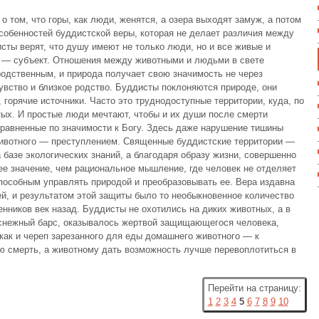
 о том, что горы, как люди, женятся, а озера выходят замуж, а потом
особенностей буддистской веры, которая не делает различия между
сты верят, что душу имеют не только люди, но и все живые и
р — субъект. Отношения между животными и людьми в свете
одственным, и природа получает свою значимость не через
увство и близкое родство. Буддисты поклоняются природе, они
горячие источники. Часто это труднодоступные территории, куда, по
ых. И простые люди мечтают, чтобы и их души после смерти
иравненные по значимости к Богу. Здесь даже нарушение тишины
 животного — преступлением. Священные буддистские территории —
а базе экологических знаний, а благодаря образу жизни, совершенно
ее значение, чем рациональное мышление, где человек не отделяет
способным управлять природой и преобразовывать ее. Вера издавна
й, и результатом этой защиты было то необыкновенное количество
нников век назад. Буддисты не охотились на диких животных, а в
 снежный барс, оказывалось жертвой защищающегося человека,
как и череп зарезанного для еды домашнего животного — к
ую смерть, а животному дать возможность лучше перевоплотиться в
Перейти на страницу:
1
2
3
4
5
6
7
8
9
10