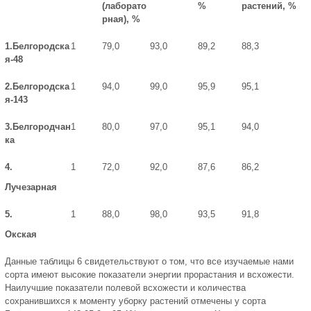
(лаборато
%
растений, %
рная), %
1.Белгородска
1
79,0
93,0
89,2
88,3
я-48
2.Белгородска
1
94,0
99,0
95,9
95,1
я-143
3.Белгородчан
1
80,0
97,0
95,1
94,0
ка
4.
1
72,0
92,0
87,6
86,2
Лучезарная
5.
1
88,0
98,0
93,5
91,8
Окская
Данные таблицы 6 свидетельствуют о том, что все изучаемые нами
сорта имеют высокие показатели энергии прорастания и всхожести.
Наилучшие показатели полевой всхожести и количества
сохранившихся к моменту уборку растений отмечены у сорта