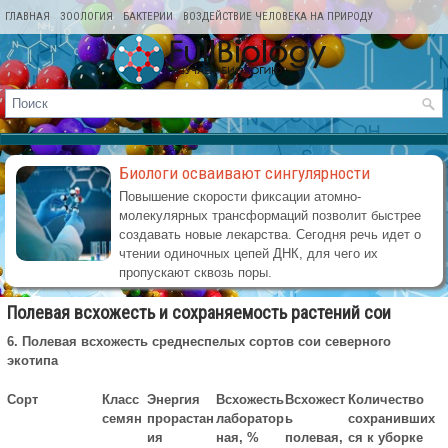
ГЛАВНАЯ
ЗООЛОГИЯ
БАКТЕРИИ
ВОЗДЕЙСТВИЕ ЧЕЛОВЕКА НА ПРИРОДУ
КАРТА САЙТА
Биологи осваивают сингулярности
Повышение скорости фиксации атомно-
молекулярных трансформаций позволит быстрее
создавать новые лекарства. Сегодня речь идет о
чтении одиночных цепей ДНК, для чего их
пропускают сквозь поры.
Полевая всхожесть и сохраняемость растений сои
6. Полевая всхожесть среднеспелых сортов сои северного
экотипа
Сорт
Класс
Энергия
Всхожесть
Всхожест
Количество
семян
прорастан
лаборатор
ь
сохранивших
ия
ная, %
полевая,
ся к уборке